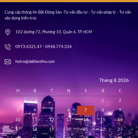
Cung cấp thông tin Bất Động Sản -Tư vấn đầu tư - Tư vấn pháp lý - Tư vấn
xây dựng kiến trúc
102 đường 72, Phường 10, Quận 6, TP. HCM
0973.4321.47 - 0948.774.334
hotro@daihientho.com
Tháng 8 2026
H
B
T
N
S
B
C
1
2
3
4
5
6
7
8
9
10
11
12
13
14
15
16
17
18
19
20
21
22
23