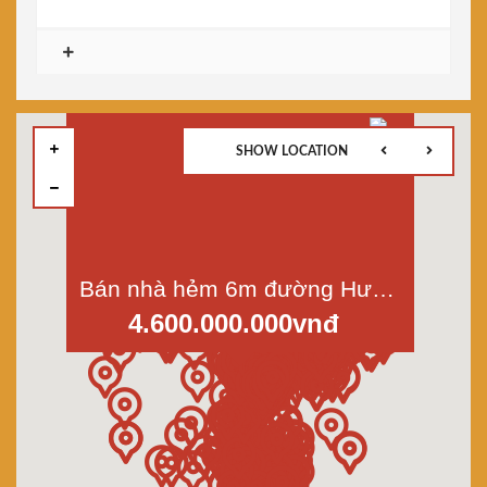
SHOW LOCATION
Bán nhà hẻm 6m đường Hương Lộ 2, p Bình Trị Đông A, q Bình Tân, dt 5x11, 3 lầu
4.600.000.000vnđ