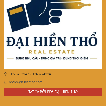
0973432147 - 0948774334
hotro@daihientho.com
TẤT CẢ BỞI BĐS ĐẠI HIỀN THỔ