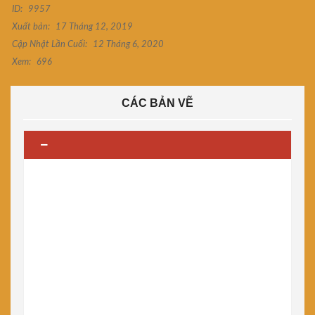
ID:
9957
Xuất bản:
17 Tháng 12, 2019
Cập Nhật Lần Cuối:
12 Tháng 6, 2020
Xem:
696
CÁC BẢN VẼ