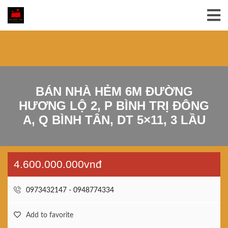
BÁN NHÀ HẺM 6M ĐƯỜNG
HƯƠNG LỘ 2, P BÌNH TRỊ ĐÔNG
A, Q BÌNH TÂN, DT 5×11, 3 LẦU
4.600.000.000vnđ
0973432147 - 0948774334
Add to favorite