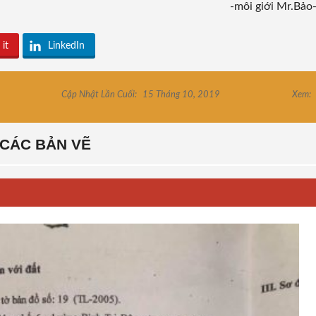
-môi giới Mr.Bảo
 it
LinkedIn
Cập Nhật Lần Cuối:
15 Tháng 10, 2019
Xem:
CÁC BẢN VẼ