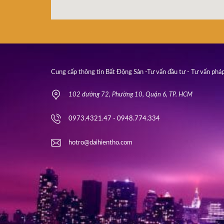
Cung cấp thông tin Bất Động Sản -Tư vấn đầu tư - Tư vấn pháp
102 đường 72, Phường 10, Quận 6, TP. HCM
0973.4321.47 - 0948.774.334
hotro@daihientho.com