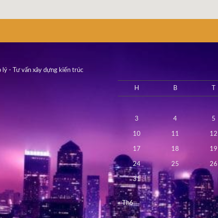
 lý - Tư vấn xây dựng kiến trúc
H
B
T
3
4
5
10
11
12
17
18
19
24
25
26
31
« Th6