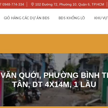
7 0948-774-334
102 Đường 72, Phường 10, Quận 6, TP.HCM
GIỎ HÀNG CÁC DỰ ÁN BĐS
BĐS KHỔNG LỒ
KHU VỰ
 VĂN QUỚI, PHƯỜNG BÌNH T
TÂN, DT 4X14M, 1 LẦU