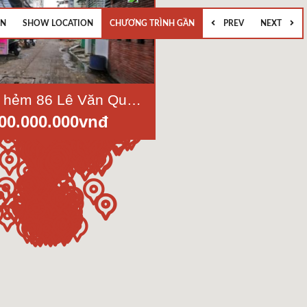
EN
SHOW LOCATION
CHƯƠNG TRÌNH GẦN
PREV
NEXT
Bán nhà hẻm 86 Lê Văn Quới, Phường Bình Trị Đông, Quận Bình Tân, Dt 4x14m, 1 lầu
600.000.000vnđ