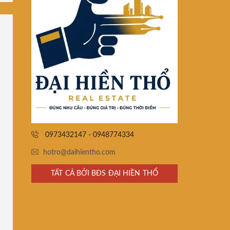
0973432147 - 0948774334
hotro@daihientho.com
TẤT CẢ BỞI BĐS ĐẠI HIỀN THỔ