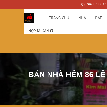
0973-432-14
TRANG CHỦ
NHÀ
ĐẤT
NỘP TÀI SẢN
BÁN NHÀ HẺM 86 LÊ