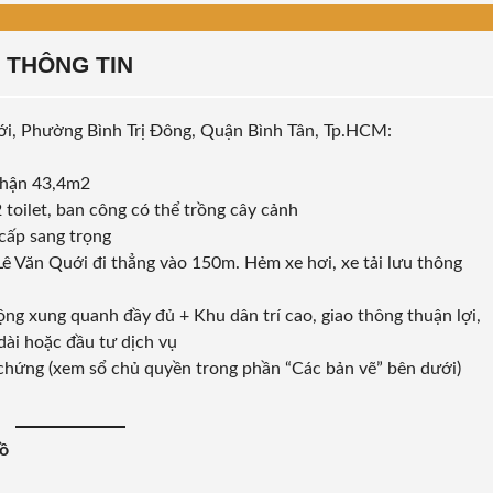
THÔNG TIN
ới, Phường Bình Trị Đông, Quận Bình Tân, Tp.HCM:
 nhận 43,4m2
2 toilet, ban công có thể trồng cây cảnh
cấp sang trọng
 Lê Văn Quới đi thẳng vào 150m. Hẻm xe hơi, xe tải lưu thông
ộng xung quanh đầy đủ + Khu dân trí cao, giao thông thuận lợi,
dài hoặc đầu tư dịch vụ
chứng (xem sổ chủ quyền trong phần “Các bản vẽ” bên dưới)
Lồ