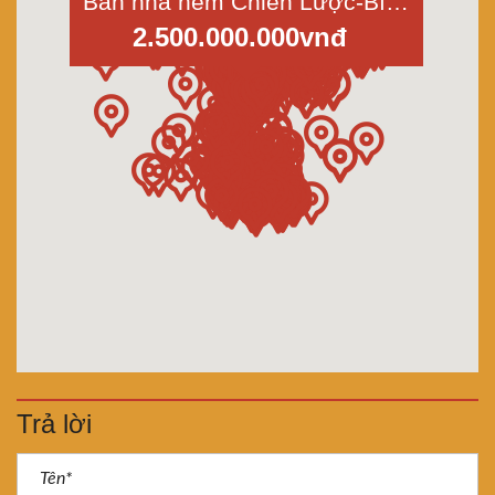
Bán nhà hẻm Chiến Lược-Bình Trị Đông-Bình Tân, dt 47m2 giá 2,55 tỷ
2.500.000.000vnđ
Trả lời