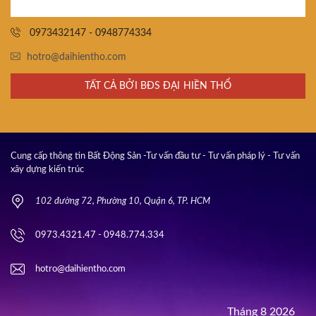
0973432147 - 0948774334
hotro@daihientho.com
TẤT CẢ BỞI BĐS ĐẠI HIỀN THỔ
Cung cấp thông tin Bất Động Sản -Tư vấn đầu tư - Tư vấn pháp lý - Tư vấn
xây dựng kiến trúc
102 đường 72, Phường 10, Quận 6, TP. HCM
0973.4321.47 - 0948.774.334
hotro@daihientho.com
Tháng 8 2026