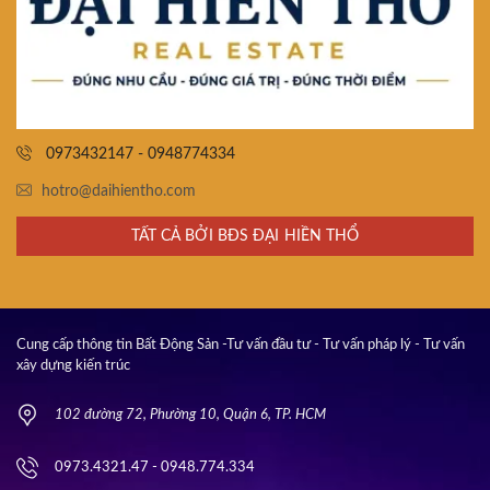
0973432147 - 0948774334
hotro@daihientho.com
TẤT CẢ BỞI BĐS ĐẠI HIỀN THỔ
Cung cấp thông tin Bất Động Sản -Tư vấn đầu tư - Tư vấn pháp lý - Tư vấn
xây dựng kiến trúc
102 đường 72, Phường 10, Quận 6, TP. HCM
0973.4321.47 - 0948.774.334