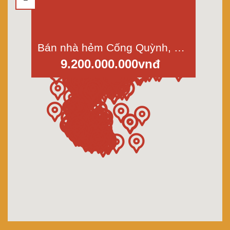
Bán nhà hẻm Cống Quỳnh, p.Nguyễn Cư Trinh, quận 1, diện tích 4.8x9m
9.200.000.000vnđ