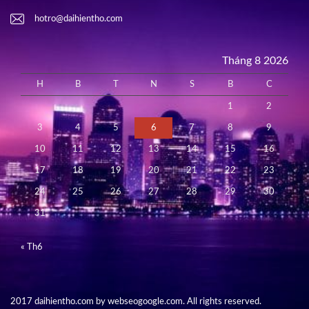
hotro@daihientho.com
Tháng 8 2026
H
B
T
N
S
B
C
1
2
3
4
5
6
7
8
9
10
11
12
13
14
15
16
17
18
19
20
21
22
23
24
25
26
27
28
29
30
31
« Th6
2017 daihientho.com by webseogoogle.com. All rights reserved.