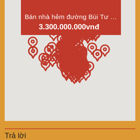
Bán nhà hẻm đường Bùi Tư Toàn, phường An Lạc, quận Bình Tân, Dt 4x10m, 1 lầu
3.300.000.000vnđ
Trả lời