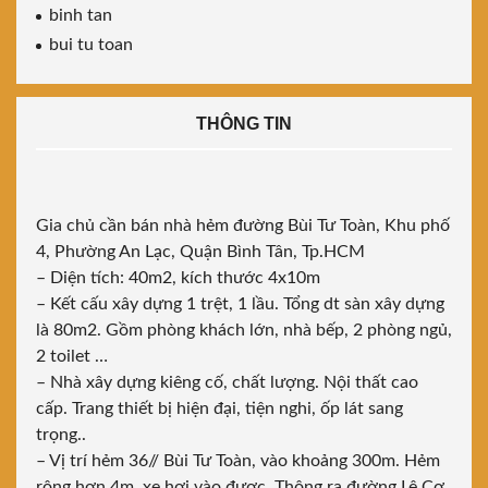
binh tan
bui tu toan
THÔNG TIN
Gia chủ cần bán nhà hẻm đường Bùi Tư Toàn, Khu phố
4, Phường An Lạc, Quận Bình Tân, Tp.HCM
– Diện tích: 40m2, kích thước 4x10m
– Kết cấu xây dựng 1 trệt, 1 lầu. Tổng dt sàn xây dựng
là 80m2. Gồm phòng khách lớn, nhà bếp, 2 phòng ngủ,
2 toilet …
– Nhà xây dựng kiêng cố, chất lượng. Nội thất cao
cấp. Trang thiết bị hiện đại, tiện nghi, ốp lát sang
trọng..
– Vị trí hẻm 36// Bùi Tư Toàn, vào khoảng 300m. Hẻm
rộng hơn 4m, xe hơi vào được. Thông ra đường Lê Cơ.