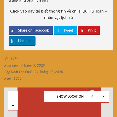
trạng gì trong lịch sử?
Click vào đây để biết thông tin về chí sĩ Bùi Tư Toàn –
nhân vật lịch sử
Share on Facebook
Tweet
Pin it
LinkedIn
ID:
11541
Xuất bản:
7 Tháng 9, 2020
Cập Nhật Lần Cuối:
21 Tháng 12, 2020
Xem:
1211
SHOW LOCATION