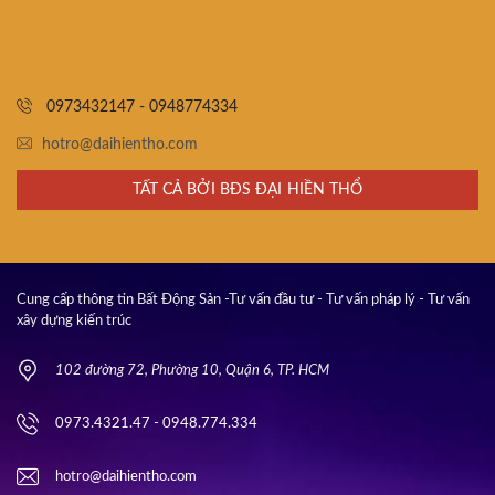
0973432147 - 0948774334
hotro@daihientho.com
TẤT CẢ BỞI BĐS ĐẠI HIỀN THỔ
Cung cấp thông tin Bất Động Sản -Tư vấn đầu tư - Tư vấn pháp lý - Tư vấn
xây dựng kiến trúc
102 đường 72, Phường 10, Quận 6, TP. HCM
0973.4321.47 - 0948.774.334
hotro@daihientho.com