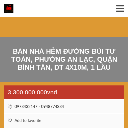
BÁN NHÀ HẺM ĐƯỜNG BÙI TƯ
TOÀN, PHƯỜNG AN LẠC, QUẬN
BÌNH TÂN, DT 4X10M, 1 LẦU
3.300.000.000vnđ
0973432147 - 0948774334
Add to favorite