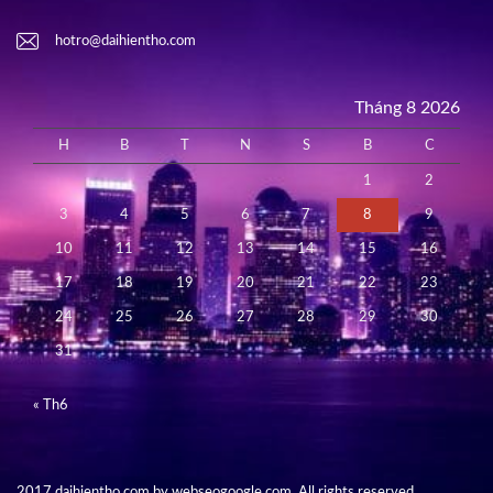
hotro@daihientho.com
Tháng 8 2026
H
B
T
N
S
B
C
1
2
3
4
5
6
7
8
9
10
11
12
13
14
15
16
17
18
19
20
21
22
23
24
25
26
27
28
29
30
31
« Th6
2017 daihientho.com by webseogoogle.com. All rights reserved.