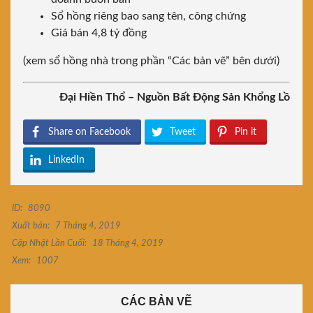
Sổ hồng riêng bao sang tên, công chứng
Giá bán 4,8 tỷ đồng
(xem sổ hồng nhà trong phần “Các bản vẽ” bên dưới)
Đại Hiền Thổ – Nguồn Bất Động Sản Khổng Lồ
Share on Facebook
Tweet
Pin it
LinkedIn
ID:
8090
Xuất bản:
7 Tháng 4, 2019
Cập Nhật Lần Cuối:
18 Tháng 4, 2019
Xem:
1007
CÁC BẢN VẼ