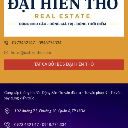
0973432147 - 0948774334
hotro@daihientho.com
TẤT CẢ BỞI BĐS ĐẠI HIỀN THỔ
Cung cấp thông tin Bất Động Sản -Tư vấn đầu tư - Tư vấn pháp lý - Tư vấn
xây dựng kiến trúc
102 đường 72, Phường 10, Quận 6, TP. HCM
0973.4321.47 - 0948.774.334