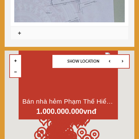
SHOW LOCATION
Bán nhà hẻm Phạm Thế Hiển, p.6, quận 8, dt 24m2, giá 1 tỷ, shr
1.000.000.000vnđ