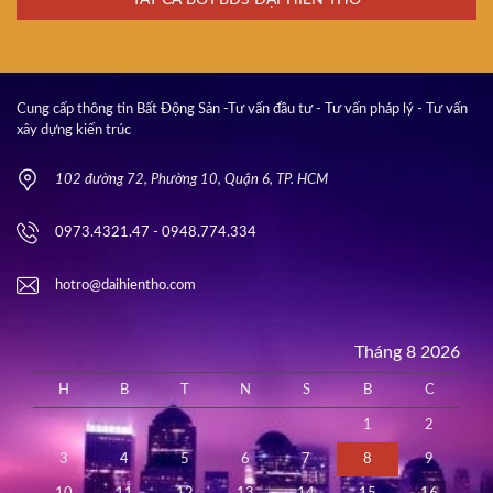
Cung cấp thông tin Bất Động Sản -Tư vấn đầu tư - Tư vấn pháp lý - Tư vấn
xây dựng kiến trúc
102 đường 72, Phường 10, Quận 6, TP. HCM
0973.4321.47 - 0948.774.334
hotro@daihientho.com
Tháng 8 2026
H
B
T
N
S
B
C
1
2
3
4
5
6
7
8
9