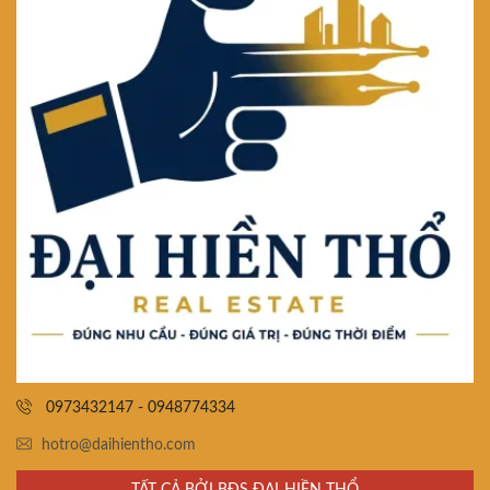
0973432147 - 0948774334
hotro@daihientho.com
TẤT CẢ BỞI BĐS ĐẠI HIỀN THỔ