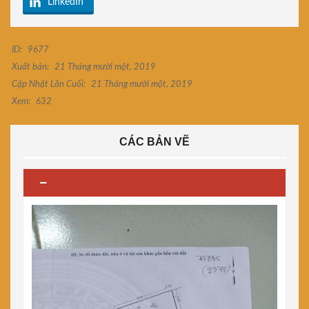
LinkedIn
ID:
9677
Xuất bản:
21 Tháng mười một, 2019
Cập Nhật Lần Cuối:
21 Tháng mười một, 2019
Xem:
632
CÁC BẢN VẼ