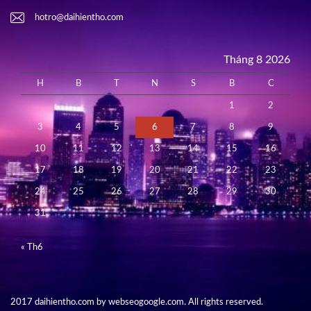
hotro@daihientho.com
Tháng 8 2026
H
B
T
N
S
B
C
1
2
3
4
5
6
7
8
9
10
11
12
13
14
15
16
17
18
19
20
21
22
23
24
25
26
27
28
29
30
31
« Th6
2017 daihientho.com by webseogoogle.com. All rights reserved.