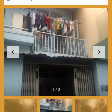
1
/
3