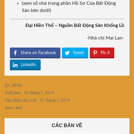
(xem sổ nhà trong phần Hồ Sơ Của Bất Động
Sản bên dưới)
Đại Hiền Thổ – Nguồn Bất Động Sản Khổng Lồ
-Nhà chị Mai Lan-
Share on Facebook
Tweet
Pin it
LinkedIn
ID:
8806
Xuất bản:
10 Tháng 7, 2019
Cập Nhật Lần Cuối:
31 Tháng 7, 2019
Xem:
664
CÁC BẢN VẼ