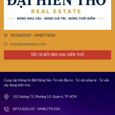
0973432147 - 0948774334
hotro@daihientho.com
TẤT CẢ BỞI BĐS ĐẠI HIỀN THỔ
Cung cấp thông tin Bất Động Sản -Tư vấn đầu tư - Tư vấn pháp lý - Tư vấn
xây dựng kiến trúc
102 đường 72, Phường 10, Quận 6, TP. HCM
0973.4321.47 - 0948.774.334