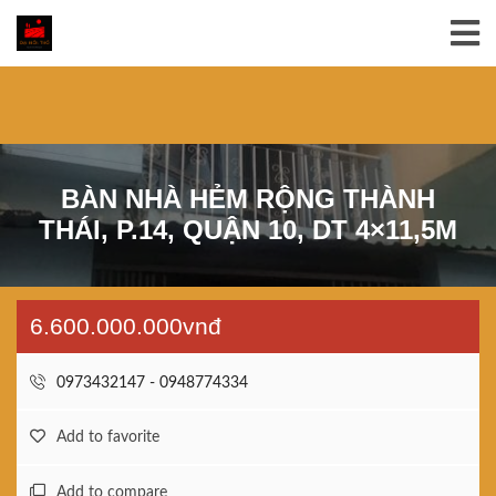
BÀN NHÀ HẺM RỘNG THÀNH
THÁI, P.14, QUẬN 10, DT 4×11,5M
6.600.000.000vnđ
0973432147 - 0948774334
Add to favorite
Add to compare