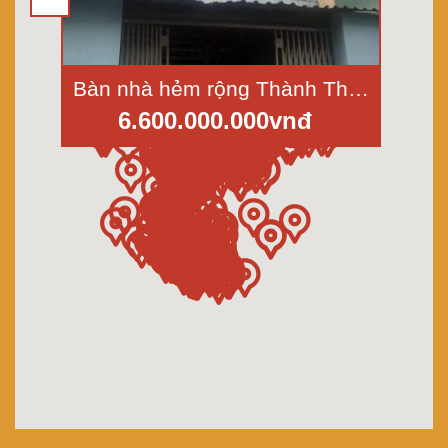
Bàn nhà hẻm rộng Thành Thái, P.14, Quận 10, Dt 4x11,5m
6.600.000.000vnđ