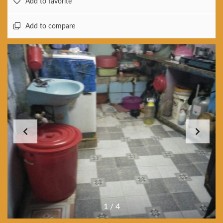
Add to favorite
Add to compare
1
/
4