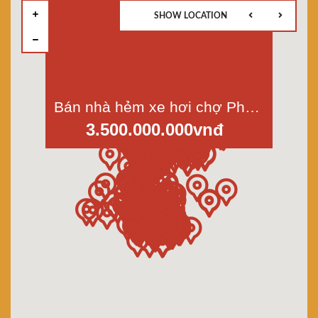
SHOW LOCATION
Bán nhà hẻm xe hơi chợ Phú Định, CX Phú Lâm A, đường Hậu Giang, p.12, Quận 6, diện tích 42m2, giá 3,5 tỷ
3.500.000.000vnđ