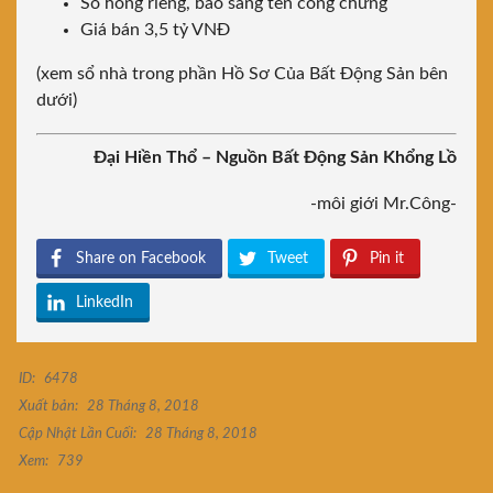
Sổ hồng riêng, bao sang tên công chứng
Giá bán 3,5 tỷ VNĐ
(xem sổ nhà trong phần Hồ Sơ Của Bất Động Sản bên
dưới)
Đại Hiền Thổ – Nguồn Bất Động Sản Khổng Lồ
-môi giới Mr.Công-
Share on Facebook
Tweet
Pin it
LinkedIn
ID:
6478
Xuất bản:
28 Tháng 8, 2018
Cập Nhật Lần Cuối:
28 Tháng 8, 2018
Xem:
739