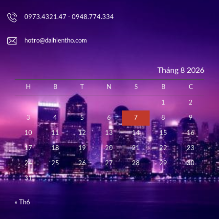
0973.4321.47 - 0948.774.334
hotro@daihientho.com
Tháng 8 2026
H
B
T
N
S
B
C
1
2
3
4
5
6
7
8
9
10
11
12
13
14
15
16
17
18
19
20
21
22
23
24
25
26
27
28
29
30
31
« Th6