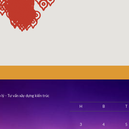
 lý - Tư vấn xây dựng kiến trúc
H
B
T
3
4
5