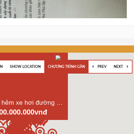
EN
SHOW LOCATION
CHƯƠNG TRÌNH GẦN
PREV
NEXT
Bán nhà hẻm xe hơi đường Bùi Tư Toàn, p.An Lạc, quận Bình Tân, dt 4x16m, 1 lầu
000.000.000vnđ