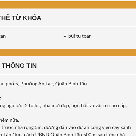
THẺ TỪ KHÓA
tan
bui tu toan
THÔNG TIN
Khu phố 5, Phường An Lạc, Quận Bình Tân
2
g ngủ lớn, 2 toilet, nhà mới đẹp, nội thất và vật tư cao cấp,
thêm nữa.
g trước nhà rộng 5m; đường dẫn vào dự án công viên cây xanh
Bình Tần 1km, cách UBND Quận Bình Tân 500m, sau lưng nhà