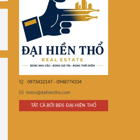
0973432147 - 0948774334
hotro@daihientho.com
TẤT CẢ BỞI BĐS ĐẠI HIỀN THỔ