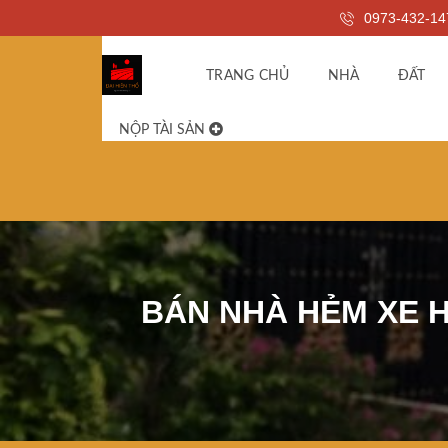
0973-432-14
TRANG CHỦ
NHÀ
ĐẤT
NỘP TÀI SẢN
BÁN NHÀ HẺM XE H