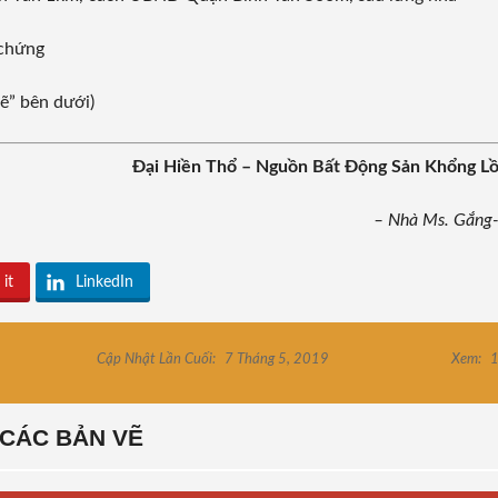
 chứng
ẽ” bên dưới)
Đại Hiền Thổ – Nguồn Bất Động Sản Khổng L
– Nhà Ms. Gắng
 it
LinkedIn
Cập Nhật Lần Cuối:
7 Tháng 5, 2019
Xem:
1
CÁC BẢN VẼ