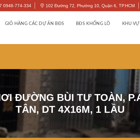
7 0948-774-334
102 Đường 72, Phường 10, Quận 6, TP.HCM
GIỎ HÀNG CÁC DỰ ÁN BĐS
BĐS KHỔNG LỒ
KHU VỰ
ƠI ĐƯỜNG BÙI TƯ TOÀN, P.
TÂN, DT 4X16M, 1 LẦU