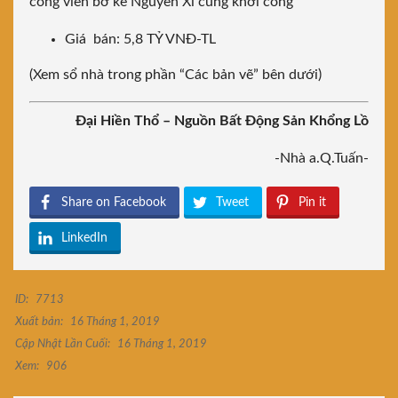
công viên bờ kè Nguyễn Xí cũng khởi công
Giá bán: 5,8 TỶ VNĐ-TL
(Xem sổ nhà trong phần “Các bản vẽ” bên dưới)
Đại Hiền Thổ – Nguồn Bất Động Sản Khổng Lồ
-Nhà a.Q.Tuấn-
Share on Facebook
Tweet
Pin it
LinkedIn
ID:
7713
Xuất bản:
16 Tháng 1, 2019
Cập Nhật Lần Cuối:
16 Tháng 1, 2019
Xem:
906