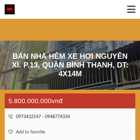
BÁN NHÀ HẺM XE HƠI NGUYỄN
XÍ. P.13, QUẬN BÌNH THẠNH, DT:
4X14M
5.800.000.000vnđ
0973432147 - 0948774334
Add to favorite