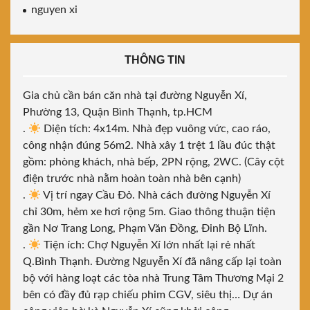
nguyen xi
THÔNG TIN
Gia chủ cần bán căn nhà tại đường Nguyễn Xí,
Phường 13, Quận Bình Thạnh, tp.HCM
.
Diện tích: 4x14m. Nhà đẹp vuông vức, cao ráo,
công nhận đúng 56m2. Nhà xây 1 trệt 1 lầu đúc thật
gồm: phòng khách, nhà bếp, 2PN rộng, 2WC. (Cây cột
điện trước nhà nằm hoàn toàn nhà bên cạnh)
.
Vị trí ngay Cầu Đỏ. Nhà cách đường Nguyễn Xí
chỉ 30m, hẻm xe hơi rộng 5m. Giao thông thuận tiện
gần Nơ Trang Long, Phạm Văn Đồng, Đinh Bộ Lĩnh.
.
Tiện ích: Chợ Nguyễn Xí lớn nhất lại rẻ nhất
Q.Bình Thạnh. Đường Nguyễn Xí đã nâng cấp lại toàn
bộ với hàng loạt các tòa nhà Trung Tâm Thương Mại 2
bên có đầy đủ rạp chiếu phim CGV, siêu thị… Dự án