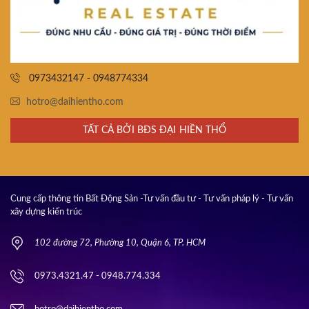
0973432147 - 0948774334
hotro@daihientho.com
TẤT CẢ BỞI BĐS ĐẠI HIỀN THỔ
Cung cấp thông tin Bất Động Sản -Tư vấn đầu tư - Tư vấn pháp lý - Tư vấn
xây dựng kiến trúc
102 đường 72, Phường 10, Quận 6, TP. HCM
0973.4321.47 - 0948.774.334