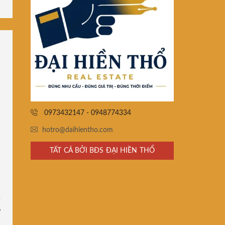
0973432147 - 0948774334
hotro@daihientho.com
TẤT CẢ BỞI BĐS ĐẠI HIỀN THỔ
ồ