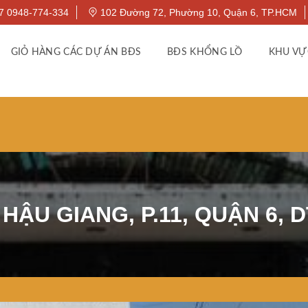
7 0948-774-334
102 Đường 72, Phường 10, Quận 6, TP.HCM
GIỎ HÀNG CÁC DỰ ÁN BĐS
BĐS KHỔNG LỒ
KHU VỰ
HẬU GIANG, P.11, QUẬN 6, D