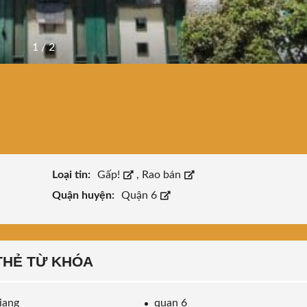
1
/
2
Loại tin:
Gấp!
,
Rao bán
Quận huyện:
Quận 6
THẺ TỪ KHÓA
iang
quan 6