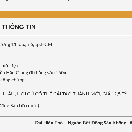
THÔNG TIN
hường 11, quận 6, tp.HCM
n mới đẹp
tiền Hậu Giang đi thẳng vào 150m
n công chứng
, 1 LẦU, HƠI CỦ CÓ THỂ CẢI TẠO THÀNH MỚI, GIÁ 12,5 TỶ
Động Sản bên dưới)
Đại Hiền Thổ – Nguồn Bất Động Sản Khổng L