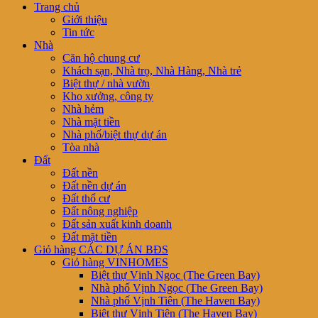
Trang chủ
Giới thiệu
Tin tức
Nhà
Căn hộ chung cư
Khách sạn, Nhà trọ, Nhà Hàng, Nhà trẻ
Biệt thự / nhà vườn
Kho xưởng, công ty
Nhà hẻm
Nhà mặt tiền
Nhà phố/biệt thự dự án
Tòa nhà
Đất
Đất nền
Đất nền dự án
Đất thổ cư
Đất nông nghiệp
Đất sản xuất kinh doanh
Đất mặt tiền
Giỏ hàng CÁC DỰ ÁN BĐS
Giỏ hàng VINHOMES
Biệt thự Vịnh Ngọc (The Green Bay)
Nhà phố Vịnh Ngọc (The Green Bay)
Nhà phố Vịnh Tiên (The Haven Bay)
Biệt thự Vịnh Tiên (The Haven Bay)