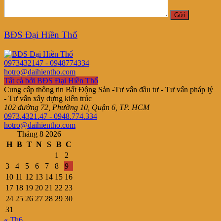
BĐS Đại Hiền Thổ
0973432147 - 0948774334
hotro@daihientho.com
Tất cả bởi BĐS Đại Hiền Thổ
Cung cấp thông tin Bất Động Sản -Tư vấn đầu tư - Tư vấn pháp lý
- Tư vấn xây dựng kiến trúc
102 đường 72, Phường 10, Quận 6, TP. HCM
0973.4321.47 - 0948.774.334
hotro@daihientho.com
Tháng 8 2026
H
B
T
N
S
B
C
1
2
3
4
5
6
7
8
9
10
11
12
13
14
15
16
17
18
19
20
21
22
23
24
25
26
27
28
29
30
31
« Th6