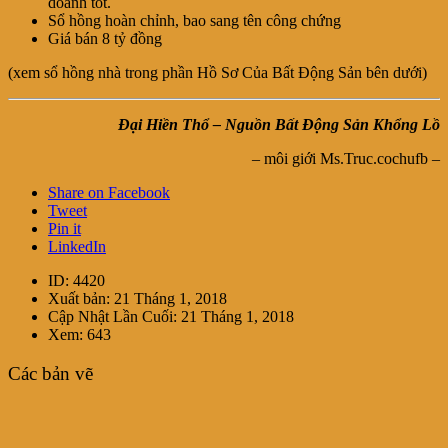
doanh tốt.
Sổ hồng hoàn chỉnh, bao sang tên công chứng
Giá bán 8 tỷ đồng
(xem sổ hồng nhà trong phần Hồ Sơ Của Bất Động Sản bên dưới)
Đại Hiền Thổ – Nguồn Bất Động Sản Khổng Lồ
– môi giới Ms.Truc.cochufb –
Share on Facebook
Tweet
Pin it
LinkedIn
ID:
4420
Xuất bản:
21 Tháng 1, 2018
Cập Nhật Lần Cuối:
21 Tháng 1, 2018
Xem:
643
Bán nhà-khách sạn hẻm 12m Nguyễn Sơn, Phú Thọ Hòa,
Tân Phú, diện tích 4x20m
Các bản vẽ
8.000.000.000vnđ