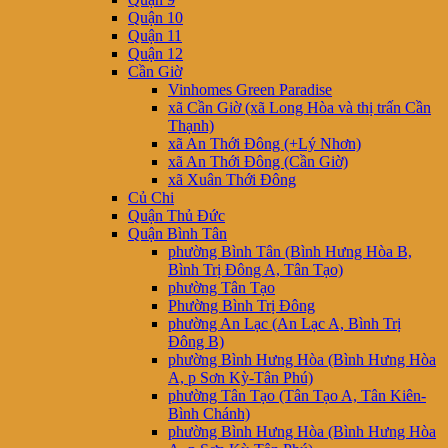
Quận 10
Quận 11
Quận 12
Cần Giờ
Vinhomes Green Paradise
xã Cần Giờ (xã Long Hòa và thị trấn Cần
Thạnh)
xã An Thới Đông (+Lý Nhơn)
xã An Thới Đông (Cần Giờ)
xã Xuân Thới Đông
Củ Chi
Quận Thủ Đức
Quận Bình Tân
phường Bình Tân (Bình Hưng Hòa B,
Bình Trị Đông A, Tân Tạo)
phường Tân Tạo
Phường Bình Trị Đông
phường An Lạc (An Lạc A, Bình Trị
Đông B)
phường Bình Hưng Hòa (Bình Hưng Hòa
A, p Sơn Kỳ-Tân Phú)
phường Tân Tạo (Tân Tạo A, Tân Kiên-
Bình Chánh)
phường Bình Hưng Hòa (Bình Hưng Hòa