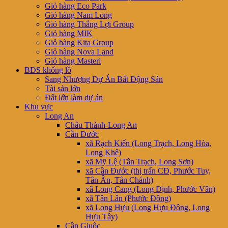
Giỏ hàng Eco Park
Giỏ hàng Nam Long
Giỏ hàng Thắng Lợi Group
Giỏ hàng MIK
Giỏ hàng Kita Group
Giỏ hàng Nova Land
Giỏ hàng Masteri
BĐS khổng lồ
Sang Nhượng Dự Án Bất Động Sản
Tài sản lớn
Đất lớn làm dự án
Khu vực
Long An
Châu Thành-Long An
Cần Đước
xã Rạch Kiến (Long Trạch, Long Hòa,
Long Khê)
xã Mỹ Lệ (Tân Trạch, Long Sơn)
xã Cần Đước (thị trấn CĐ, Phước Tuy,
Tân Ân, Tân Chánh)
xã Long Cang (Long Định, Phước Vân)
xã Tân Lân (Phước Đông)
xã Long Hựu (Long Hựu Đông, Long
Hựu Tây)
Cần Giuộc