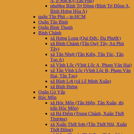
A, p Sơn Kỳ-Tân Phú)
phường Bình Trị Đông (Bình Trị Đông A,
Bình Hưng Hòa A)
quận Tân Phú – tp.HCM
Quận Tân Bình
Quận Bình Thạnh
Bình Chánh
xã Hưng Long (Qui Đức, Đa Phước)
xã Bình Chánh (Tân Quý Tây, An Phú
Tây)
xã Tân Nhựt (Tân Kiên, Tân Túc, Tân
Tạo A)
xã Vĩnh Lộc (Vĩnh Lộc A, Phạm Văn Hai)
xã Tân Vĩnh Lộc (Vĩnh Lộc B, Phạm Văn
Hai, Tân Tạo)
xã Bình Lợi (xã Lê Minh Xuân)
xã Bình Hưng
Quận Gò Vấp
Hóc Môn
xã Hóc Môn (Tân Hiệp, Tân Xuân, thị
trấn Hóc Môn)
xã Bà Điểm (Trung Chánh, Xuân Thới
Thượng)
xã Xuân Thới Sơn (Tân Thới Nhì, Xuân
Thới Đông)