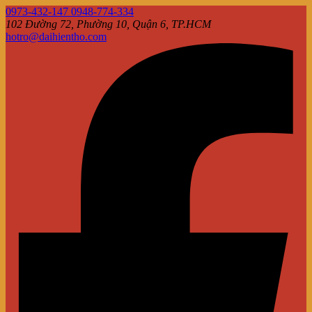
0973-432-147 0948-774-334
102 Đường 72, Phường 10, Quận 6, TP.HCM
hotro@daihientho.com