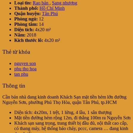
Loại tin:
Rao bán
,
Sang nhượng
Thành phố:
Hồ Chí Minh
Quận huyện:
Tân Phú
Phòng ngủ:
12
Phòng tắm:
14
Diện tích:
4x20 m²
Năm:
2018
Kích thước lô:
4x20 m²
Thẻ từ khóa
nguyen son
phu tho hoa
tan phu
Thông tin
Cần bán nhà đang kinh doanh Khách Sạn mặt tiền hẻm lớn đường
Nguyễn Sơn, phường Phú Thọ Hòa, quận Tân Phú, tp.HCM
Diện tích: 4x20m, 1 trệt, 1 lửng, 4 lầu, 1 sân thượng
Mặt tiền đường hẻm rộng 12m, đi thẳng 100m ra Nguyễn Sơn
Khách sạn sang trọng, trang thiết bị đầu đủ, nội thất cao cấp,
có thang máy, hệ thống báo cháy, pccc, camera … đang kinh