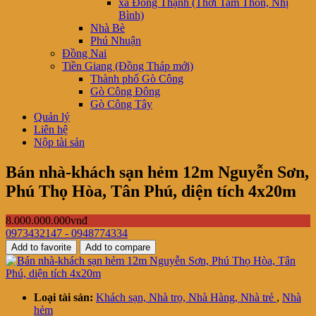
xã Đông Thạnh (Thới Tam Thôn, Nhị
Bình)
Nhà Bè
Phú Nhuận
Đồng Nai
Tiền Giang (Đồng Tháp mới)
Thành phố Gò Công
Gò Công Đông
Gò Công Tây
Quản lý
Liên hệ
Nộp tài sản
Bán nhà-khách sạn hẻm 12m Nguyễn Sơn,
Phú Thọ Hòa, Tân Phú, diện tích 4x20m
8.000.000.000vnđ
0973432147 - 0948774334
Add to favorite
Add to compare
Loại tài sản:
Khách sạn, Nhà trọ, Nhà Hàng, Nhà trẻ
,
Nhà
hẻm