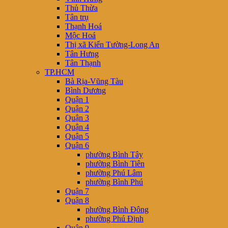
Thủ Thừa
Tân trụ
Thạnh Hoá
Mộc Hoá
Thị xã Kiến Tường-Long An
Tân Hưng
Tân Thạnh
TP.HCM
Bà Rịa-Vũng Tàu
Bình Dương
Quận 1
Quận 2
Quận 3
Quận 4
Quận 5
Quận 6
phường Bình Tây
phường Bình Tiên
phường Phú Lâm
phường Bình Phú
Quận 7
Quận 8
phường Bình Đông
phường Phú Định
Quận 9