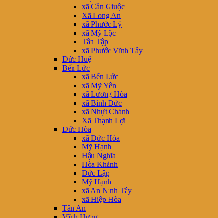
xã Cần Giuộc
Xã Long An
xã Phước Lý
xã Mỹ Lộc
Tân Tập
xã Phước Vĩnh Tây
Đức Huệ
Bến Lức
xã Bến Lức
xã Mỹ Yên
xã Lương Hòa
xã Bình Đức
xã Nhựt Chánh
Xã Thạnh Lợi
Đức Hòa
xã Đức Hòa
Mỹ Hạnh
Hậu Nghĩa
Hòa Khánh
Đức Lập
Mỹ Hạnh
xã An Ninh Tây
xã Hiệp Hòa
Tân An
Vĩnh Hưng