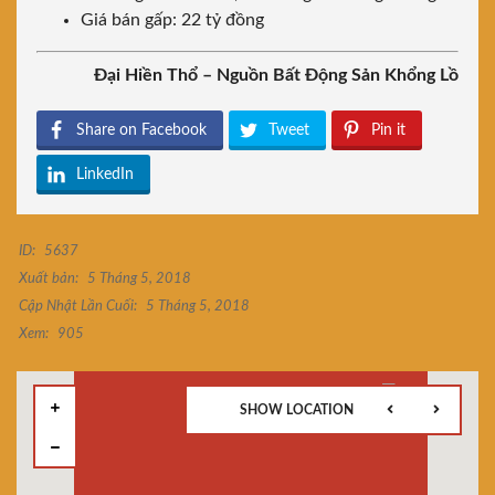
Giá bán gấp: 22 tỷ đồng
Đại Hiền Thổ – Nguồn Bất Động Sản Khổng Lồ
Share on Facebook
Tweet
Pin it
LinkedIn
ID:
5637
Xuất bản:
5 Tháng 5, 2018
Cập Nhật Lần Cuối:
5 Tháng 5, 2018
Xem:
905
SHOW LOCATION