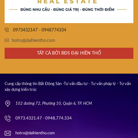
0973432147 - 0948774334
hotro@daihientho.com
TẤT CẢ BỞI BĐS ĐẠI HIỀN THỔ
Cung cấp thông tin Bất Động Sản -Tư vấn đầu tư - Tư vấn pháp lý - Tư vấn
xây dựng kiến trúc
102 đường 72, Phường 10, Quận 6, TP. HCM
0973.4321.47 - 0948.774.334
hotro@daihientho.com