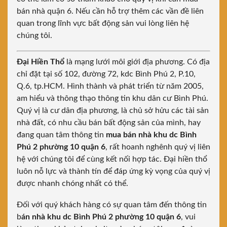
bán nhà quận 6. Nếu cần hỗ trợ thêm các vần đề liên
quan trong lĩnh vực bất động sản vui lòng liên hệ
chúng tôi.
Đại Hiền Thổ
là mạng lưới môi giới địa phương. Có địa
chỉ đặt tại số 102, đường 72, kdc Bình Phú 2, P.10,
Q.6, tp.HCM. Hình thành và phát triển từ năm 2005,
am hiểu và thông thạo thông tin khu dân cư Bình Phú.
Quý vị là cư dân địa phương, là chủ sở hửu các tài sản
nhà đất, có nhu cầu bán bất động sản của mình, hay
đang quan tâm thông tin
mua bán nhà khu dc Bình
Phú 2 phường 10 quận 6
, rất hoanh nghênh quý vị liên
hệ với chúng tôi để cùng kết nối hợp tác. Đại hiền thổ
luôn nỗ lực và thành tín để đáp ứng kỳ vọng của quý vị
được nhanh chóng nhất có thể.
Đối với quý khách hàng có sự quan tâm đến thông tin
b
án nhà khu dc Bình Phú 2 phường 10 quận 6
, vui