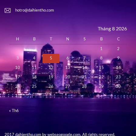
hotro@daihientho.com
Tháng 8 2026
H
B
T
N
S
B
C
1
2
3
4
5
6
7
8
9
10
11
12
13
14
15
16
17
18
19
20
21
22
23
24
25
26
27
28
29
30
31
« Th6
2017 daihientho.com by webseogoogle.com. All rights reserved.