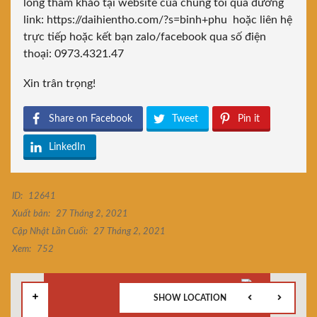
lòng tham khảo tại website của chúng tôi qua
đường
link: https://daihientho.com/?s=binh+phu
hoặc liên hệ
trực tiếp hoặc kết bạn zalo/facebook qua số điện
thoại: 0973.4321.47
Xin trân trọng!
Share on Facebook
Tweet
Pin it
LinkedIn
ID:
12641
Xuất bản:
27 Tháng 2, 2021
Cập Nhật Lần Cuối:
27 Tháng 2, 2021
Xem:
752
SHOW LOCATION