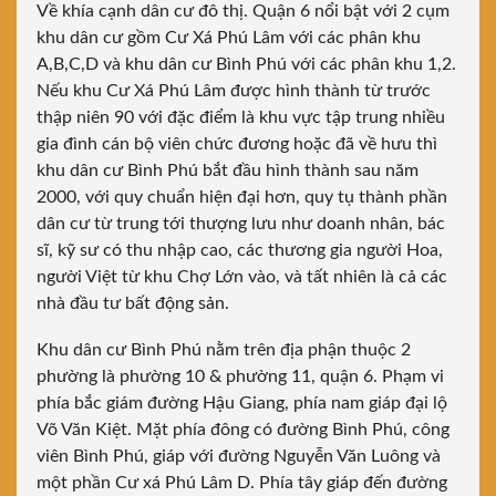
Về khía cạnh dân cư đô thị. Quận 6 nổi bật với 2 cụm
khu dân cư gồm Cư Xá Phú Lâm với các phân khu
A,B,C,D và khu dân cư Bình Phú với các phân khu 1,2.
Nếu khu Cư Xá Phú Lâm được hình thành từ trước
thập niên 90 với đặc điểm là khu vực tập trung nhiều
gia đình cán bộ viên chức đương hoặc đã về hưu thì
khu dân cư Bình Phú bắt đầu hình thành sau năm
2000, với quy chuẩn hiện đại hơn, quy tụ thành phần
dân cư từ trung tới thượng lưu như doanh nhân, bác
sĩ, kỹ sư có thu nhập cao, các thương gia người Hoa,
người Việt từ khu Chợ Lớn vào, và tất nhiên là cả các
nhà đầu tư bất động sản.
Khu dân cư Bình Phú nằm trên địa phận thuộc 2
phường là phường 10 & phường 11, quận 6. Phạm vi
phía bắc giám đường Hậu Giang, phía nam giáp đại lộ
Võ Văn Kiệt. Mặt phía đông có đường Bình Phú, công
viên Bình Phú, giáp với đường Nguyễn Văn Luông và
một phần Cư xá Phú Lâm D. Phía tây giáp đến đường