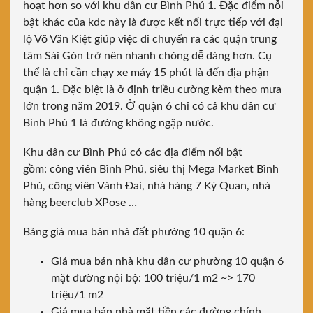
hoạt hơn so với khu dân cư Bình Phú 1. Đặc điểm nỗi
bật khác của kdc này là được kết nối trực tiếp với đại
lộ Võ Văn Kiệt giúp việc di chuyển ra các quận trung
tâm Sài Gòn trở nên nhanh chóng dễ dàng hơn. Cụ
thể là chỉ cần chạy xe máy 15 phút là đến địa phận
quận 1. Đặc biệt là ở định triều cường kèm theo mưa
lớn trong năm 2019. Ở quận 6 chỉ có cả khu dân cư
Bình Phú 1 là đường không ngập nước.
Khu dân cư Bình Phú có các địa điểm nổi bật
gồm:
công viên Bình Phú
,
siêu thị Mega Market Bình
Phú
, công viên Vành Đai,
nhà hàng 7 Kỳ Quan,
nhà
hàng beerclub XPose …
Bảng giá mua bán nhà đất phường 10 quận 6:
Giá mua bán nhà khu dân cư phường 10 quận 6
mặt đường nội bộ: 100 triệu/1 m2 ~> 170
triệu/1 m2
Giá mua bán nhà mặt tiền các đường chính