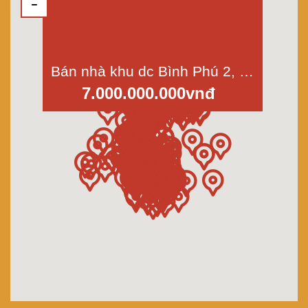
Bán nhà khu dc Bình Phú 2, phường 10, quận 6; 40m2 3 lầu góc 2 mặt tiền
7.000.000.000vnđ