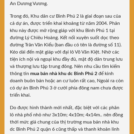
An Dương Vương.
Trong đó, Khu dân cư Bình Phú 2 là giai đoạn sau của
cả dự án, được triển khai khoảng từ năm 2004. Phân
khu này được mở rộng giáp với khu Bình Phú 1 tại
đường Lý Chiêu Hoàng. Kết nối xuyên suốt dọc theo
đường Trân Văn Kiểu (ban đầu có tên là đường số 11).
Kéo dài đến mặt giáp với đại lô Võ Văn Kiệt. Nhờ các
tiện ích nội và ngoại khu đầy đủ, mật độ dân trung lưu
và thượng lưu tập trung đông. Nên nhu cầu tìm kiếm
thông tin
mua bán nhà khu dc Bình Phú 2
để kinh
doanh buôn bán hoặc an cư luôn rất cao, Ngoài ra còn
có dự án Bình Phú 3 ở cưới phía đông nam chưa được
triển khai.
Do được hình thành mới nhất, đặc biệt với các phân
lô nhà phố nhỏ như 3x10m; 4x10m; 4x14m.. nên đồng
thới mức giá chung của thị trường mua bán nhà khu
dc Bình Phú 2 quận 6 cũng thấp và thanh khoản linh