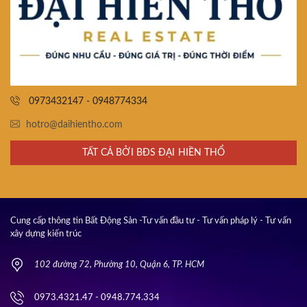
0973432147 - 0948774334
hotro@daihientho.com
TẤT CẢ BỞI BĐS ĐẠI HIỀN THỔ
Cung cấp thông tin Bất Động Sản -Tư vấn đầu tư - Tư vấn pháp lý - Tư vấn
xây dựng kiến trúc
102 đường 72, Phường 10, Quận 6, TP. HCM
0973.4321.47 - 0948.774.334