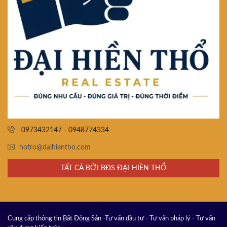
0973432147 - 0948774334
hotro@daihientho.com
TẤT CẢ BỞI BĐS ĐẠI HIỀN THỔ
Cung cấp thông tin Bất Động Sản -Tư vấn đầu tư - Tư vấn pháp lý - Tư vấn