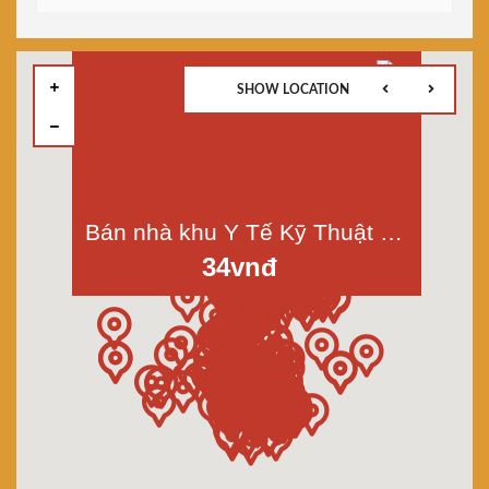
SHOW LOCATION
Bán nhà khu Y Tế Kỹ Thuật Cao, Bình Trị Đông B, Bình Tân, diện tích 84m2
34vnđ