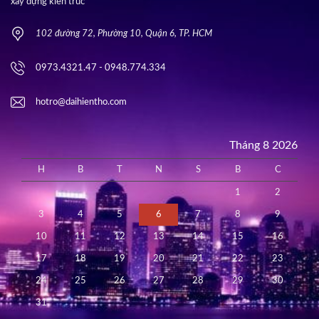
xây dựng kiến trúc
102 đường 72, Phường 10, Quận 6, TP. HCM
0973.4321.47 - 0948.774.334
hotro@daihientho.com
Tháng 8 2026
H
B
T
N
S
B
C
1
2
3
4
5
6
7
8
9
10
11
12
13
14
15
16
17
18
19
20
21
22
23
24
25
26
27
28
29
30
31