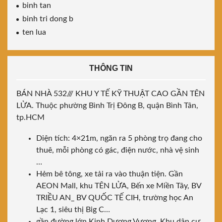
binh tan
binh tri dong b
ten lua
THÔNG TIN
BÁN NHÀ 532/// KHU Y TẾ KỸ THUẬT CAO GẦN TÊN
LỬA. Thuộc phường Bình Trị Đông B, quận Bình Tân,
tp.HCM
Diện tích: 4×21m, ngăn ra 5 phòng trọ đang cho
thuê, mỗi phòng có gác, điện nước, nhà vệ sinh
…
Hẻm bê tông, xe tải ra vào thuận tiện. Gần
AEON Mall, khu TÊN LỬA, Bến xe Miền Tây, BV
TRIỀU AN_ BV QUỐC TẾ CIH, trường học An
Lạc 1, siêu thị Big C…
gần đường lớn Kinh Dương Vương. Khu dân cư