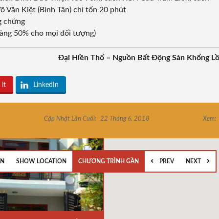
õ Văn Kiệt (Bình Tân) chỉ tốn 20 phút
ng chứng
 hàng 50% cho mọi đối tượng)
Đại Hiền Thổ – Nguồn Bất Động Sản Khổng L
 it
LinkedIn
Cập Nhật Lần Cuối:
22 Tháng 6, 2018
Xem:
EN
SHOW LOCATION
CHƯƠNG TRÌNH GẦN
PREV
NEXT