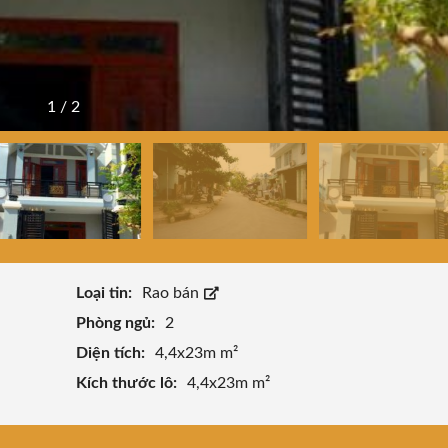
1
/
2
Loại tin:
Rao bán
Phòng ngủ:
2
Diện tích:
4,4x23m m²
Kích thước lô:
4,4x23m m²