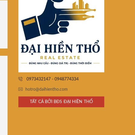
0973432147 - 0948774334
hotro@daihientho.com
TẤT CẢ BỞI BĐS ĐẠI HIỀN THỔ