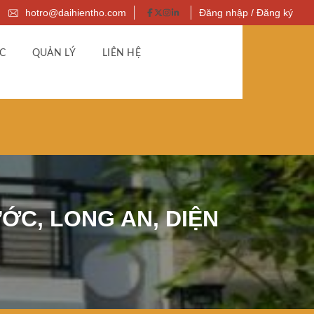
hotro@daihientho.com
Đăng nhập / Đăng ký
C
QUẢN LÝ
LIÊN HỆ
ỚC, LONG AN, DIỆN