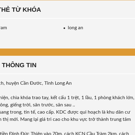
THẺ TỪ KHÓA
ram
long an
THÔNG TIN
ạch, huyện Cần Đước, Tỉnh Long An
ện, chìa khóa trao tay, kết cấu 1 trệt, 1 lầu, 1 phòng khách lớn,
ông, giếng trời, sân trước, sân sau ..
ang trong, tin tế, cao cấp. KDC được qui hoạch là khu dân cư
thị mới. Mang lại giá tri cao cho khu vực trở thành trung tâm
t tiền Đinh Đức Thiện vào 70m, cách KCN Cầu Tràm 2km, cách