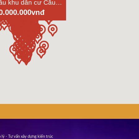
Bán nhà lầu khu dân cư Cầu Tràm, Cần Đước, Long An, diện tích 4,4x23m
0.000.000vnđ
 lý - Tư vấn xây dựng kiến trúc