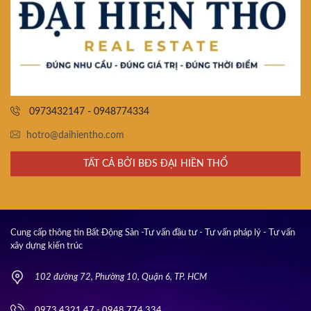
0973432147 - 0948774334
hotro@daihientho.com
TẤT CẢ BỞI BĐS ĐẠI HIỀN THỔ
Cung cấp thông tin Bất Động Sản -Tư vấn đầu tư - Tư vấn pháp lý - Tư vấn
xây dựng kiến trúc
102 đường 72, Phường 10, Quận 6, TP. HCM
0973.4321.47 - 0948.774.334