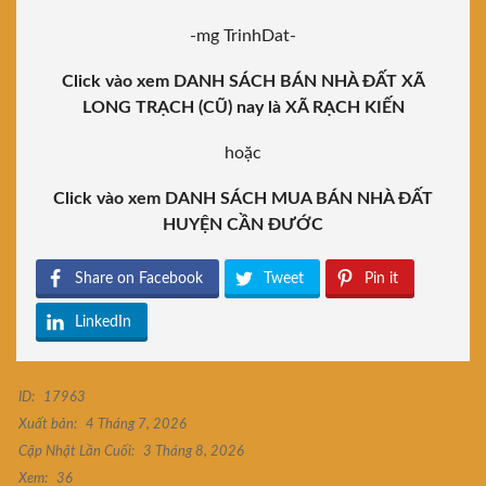
-mg TrinhDat-
Click vào xem DANH SÁCH BÁN NHÀ ĐẤT XÃ
LONG TRẠCH (CŨ) nay là XÃ RẠCH KIẾN
hoặc
Click vào xem DANH SÁCH MUA BÁN NHÀ ĐẤT
HUYỆN CẦN ĐƯỚC
Share on Facebook
Tweet
Pin it
LinkedIn
ID:
17963
Xuất bản:
4 Tháng 7, 2026
Cập Nhật Lần Cuối:
3 Tháng 8, 2026
Xem:
36