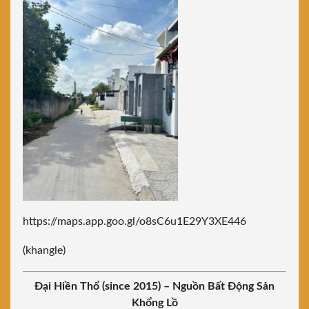
https://maps.app.goo.gl/o8sC6u1E29Y3XE446
(khangle)
Đại Hiền Thổ (since 2015) – Nguồn Bất Động Sản
Khổng Lồ