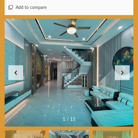
Add to compare
1
/
15