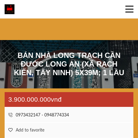
BÁN NHÀ LONG TRẠCH CẦN
ĐƯỚC LONG AN (XÃ RẠCH
KIẾN, TÂY NINH) 5X39M; 1 LẦU
3.900.000.000vnđ
0973432147 - 0948774334
Add to favorite