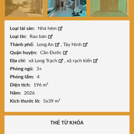
Loại tài sản:
Nhà hẻm
Loại tin:
Rao bán
Thành phố:
Long An
,
Tây Ninh
Quận huyện:
Cần Đước
Địa chỉ:
xã Long Trạch
,
xã rạch kiến
Phòng ngủ:
3+
Phòng tắm:
4
Diện tích:
196 m²
Năm:
2026
Kích thước lô:
5x39 m²
THẺ TỪ KHÓA