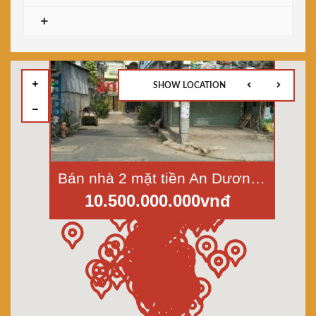
SHOW LOCATION
Bán nhà 2 mặt tiền An Dương Vương, An Lạc, Bình Tân, diện tích 4x30m
10.500.000.000vnđ