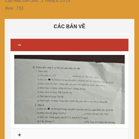
Cập Nhật Lần Cuối:
3 Tháng 8, 2018
Xem:
733
CÁC BẢN VẼ