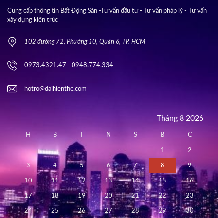
Cung cấp thông tin Bất Động Sản -Tư vấn đầu tư - Tư vấn pháp lý - Tư vấn
xây dựng kiến trúc
102 đường 72, Phường 10, Quận 6, TP. HCM
0973.4321.47 - 0948.774.334
hotro@daihientho.com
Tháng 8 2026
H
B
T
N
S
B
C
1
2
3
4
5
6
7
8
9
10
11
12
13
14
15
16
17
18
19
20
21
22
23
24
25
26
27
28
29
30