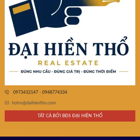
0973432147 - 0948774334
hotro@daihientho.com
TẤT CẢ BỞI BĐS ĐẠI HIỀN THỔ