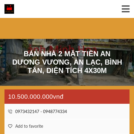
BÁN NHÀ 2 MẶT TIỀN AN
DƯƠNG VƯƠNG, AN LẠC, BÌNH
TÂN, DIỆN TÍCH 4X30M
10.500.000.000vnđ
0973432147 - 0948774334
Add to favorite