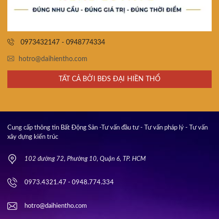
0973432147 - 0948774334
hotro@daihientho.com
TẤT CẢ BỞI BĐS ĐẠI HIỀN THỔ
Cung cấp thông tin Bất Động Sản -Tư vấn đầu tư - Tư vấn pháp lý - Tư vấn
xây dựng kiến trúc
102 đường 72, Phường 10, Quận 6, TP. HCM
0973.4321.47 - 0948.774.334
hotro@daihientho.com