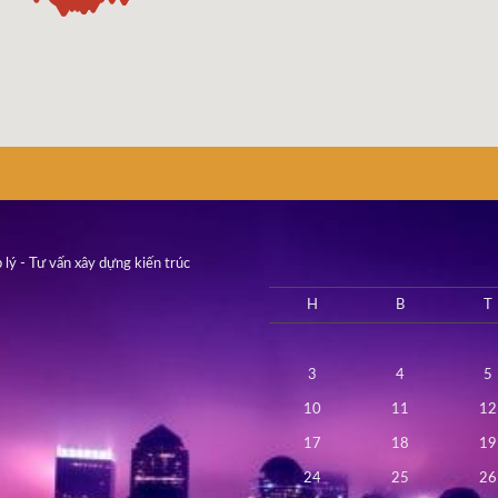
 lý - Tư vấn xây dựng kiến trúc
H
B
T
3
4
5
10
11
12
17
18
19
24
25
26