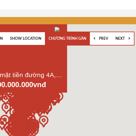
EN
SHOW LOCATION
CHƯƠNG TRÌNH GẦN
PREV
NEXT
Bán nhà mặt tiền đường 4A, KDC Vĩnh Lộc, Bình Hưng Hòa B, Bình Tân, diện tích 6x15m
00.000.000vnđ