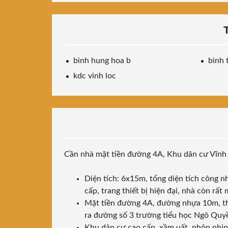
binh hung hoa b
binh 
kdc vinh loc
Cần nhà mặt tiền đường 4A, Khu dân cư Vĩnh
Diện tích: 6x15m, tổng diện tích công n
cấp, trang thiết bị hiện đại, nhà còn rất
Mặt tiền đường 4A, đường nhựa 10m, th
ra đường số 3 trường tiểu học Ngô Quyề
Khu dân cư cao cấp, xầm uất, nhộn nhịp