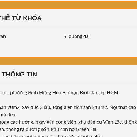
THẺ TỪ KHÓA
tan
duong 4a
THÔNG TIN
 Lộc, phường Bình Hưng Hòa B, quận Bình Tân, tp.HCM
hận 90m2, xây đúc 3 lầu, tổng diện tích sàn 218m2. Nội thất cao
 mới đẹp
ông các hướng, ngay gần công viên Khu dân cư Vĩnh Lộc, thông
n, thông ra đường số 1 khu căn hộ Green Hill
, thích hợp kinh doanh các lĩnh vực ngành nghề …