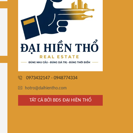
0973432147 - 0948774334
hotro@daihientho.com
TẤT CẢ BỞI BĐS ĐẠI HIỀN THỔ