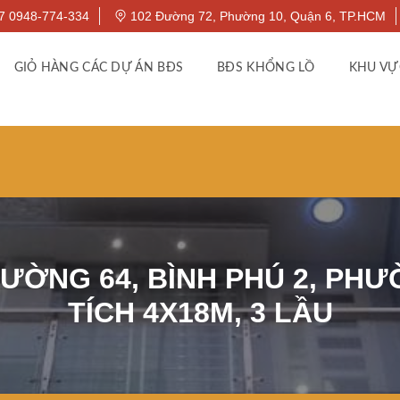
7 0948-774-334
102 Đường 72, Phường 10, Quận 6, TP.HCM
GIỎ HÀNG CÁC DỰ ÁN BĐS
BĐS KHỔNG LỒ
KHU VỰ
ƯỜNG 64, BÌNH PHÚ 2, PHƯỜ
TÍCH 4X18M, 3 LẦU