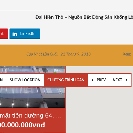
Đại Hiền Thổ – Nguồn Bất Động Sản Khổng L
 it
LinkedIn
Cập Nhật Lần Cuối:
21 Tháng 9, 2018
Xem:
EN
SHOW LOCATION
CHƯƠNG TRÌNH GẦN
PREV
NEXT
Bán nhà mặt tiền đường 64, Bình Phú 2, phường 10, quận 6, diện tích 4x18m, 3 lầu
00.000.000vnđ