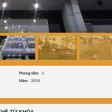
1
/
3
Phòng tắm:
3
Năm:
2018
THẺ TỪ KHÓA