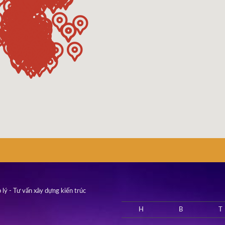
 lý - Tư vấn xây dựng kiến trúc
H
B
T