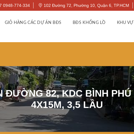
7 0948-774-334
102 Đường 72, Phường 10, Quận 6, TP.HCM
GIỎ HÀNG CÁC DỰ ÁN BĐS
BĐS KHỔNG LỒ
KHU VỰ
 ĐƯỜNG 82, KDC BÌNH PHÚ 2,
4X15M, 3,5 LẦU