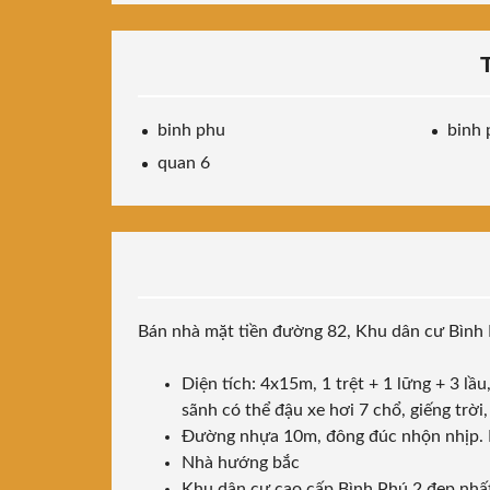
binh phu
binh 
quan 6
Bán nhà mặt tiền đường 82, Khu dân cư Bình
Diện tích: 4x15m, 1 trệt + 1 lững + 3 lầu
sãnh có thể đậu xe hơi 7 chổ, giếng trời
Đường nhựa 10m, đông đúc nhộn nhịp. 
Nhà hướng bắc
Khu dân cư cao cấp Bình Phú 2 đẹp nhất