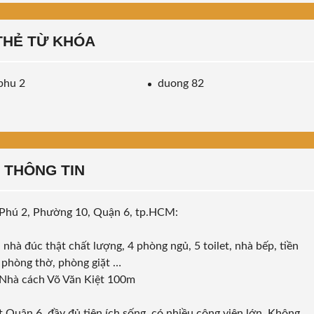
THẺ TỪ KHÓA
phu 2
duong 82
THÔNG TIN
 Phú 2, Phường 10, Quận 6, tp.HCM:
, nhà đúc thật chất lượng, 4 phòng ngủ, 5 toilet, nhà bếp, tiền
, phòng thờ, phòng giặt …
Nhà cách Võ Văn Kiệt 100m
 Quận 6, đầy đủ tiện ích sống, có nhiều công viên lớn. Không