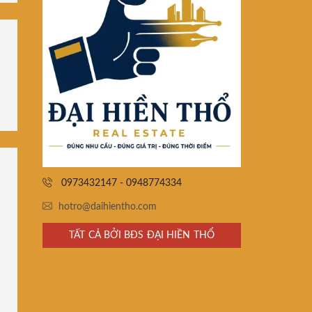
0973432147 - 0948774334
hotro@daihientho.com
TẤT CẢ BỞI BĐS ĐẠI HIỀN THỔ