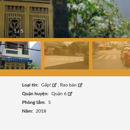
1
/
5
Loại tin:
Gấp!
,
Rao bán
Quận huyện:
Quận 6
Phòng tắm:
5
Năm:
2018