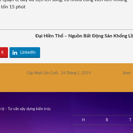
 tốn 15 phút
Đại Hiền Thổ – Nguồn Bất Động Sản Khổng L
 it
LinkedIn
Cập Nhật Lần Cuối:
26 Tháng 1, 2019
Xem:
 lý - Tư vấn xây dựng kiến trúc
H
B
T