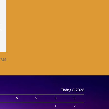
ồ
785
Tháng 8 2026
N
S
B
C
1
2