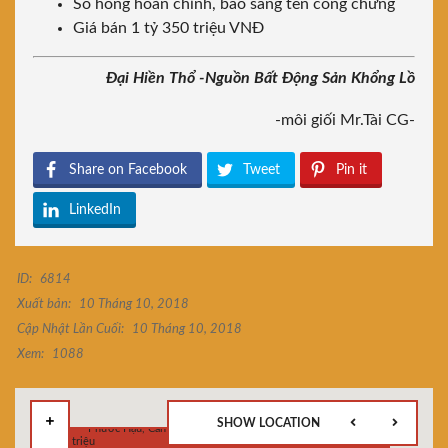
Sổ hồng hoàn chỉnh, bao sang tên công chứng
Giá bán 1 tỷ 350 triệu VNĐ
Đại Hiền Thổ -Nguồn Bất Động Sản Khổng Lồ
-môi giối Mr.Tài CG-
Share on Facebook
Tweet
Pin it
LinkedIn
ID:
6814
Xuất bản:
10 Tháng 10, 2018
Cập Nhật Lần Cuối:
10 Tháng 10, 2018
Xem:
1088
SHOW LOCATION