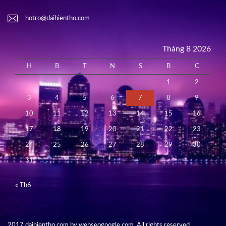
hotro@daihientho.com
Tháng 8 2026
H
B
T
N
S
B
C
1
2
3
4
5
6
7
8
9
10
11
12
13
14
15
16
17
18
19
20
21
22
23
24
25
26
27
28
29
30
31
« Th6
2017 daihientho.com by webseogoogle.com. All rights reserved.