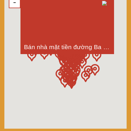
Bán nhà mặt tiền đường Ba Lục Bình, xã Phước Lâm, giáp Phước Hậu, Cần Giuộc, Long An, dt 5x20m, giá bán 1 tỷ 350 triệu