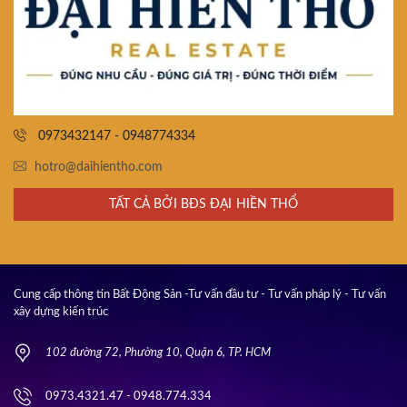
0973432147 - 0948774334
hotro@daihientho.com
TẤT CẢ BỞI BĐS ĐẠI HIỀN THỔ
Cung cấp thông tin Bất Động Sản -Tư vấn đầu tư - Tư vấn pháp lý - Tư vấn
xây dựng kiến trúc
102 đường 72, Phường 10, Quận 6, TP. HCM
0973.4321.47 - 0948.774.334