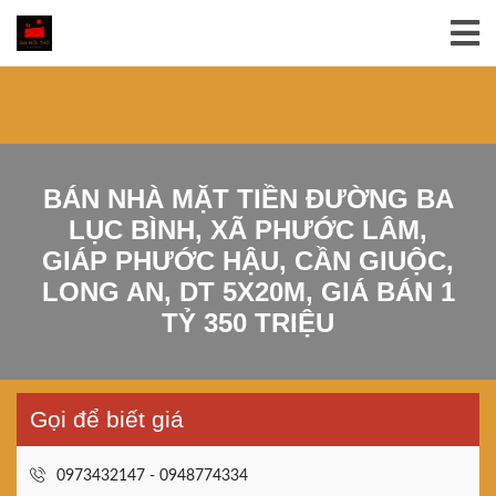
BÁN NHÀ MẶT TIỀN ĐƯỜNG BA
LỤC BÌNH, XÃ PHƯỚC LÂM,
GIÁP PHƯỚC HẬU, CẦN GIUỘC,
LONG AN, DT 5X20M, GIÁ BÁN 1
TỶ 350 TRIỆU
Gọi để biết giá
0973432147 - 0948774334