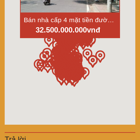
Bán nhà cấp 4 mặt tiền đường Chợ Lớn, Bình Phú 1, phường 11, quận 6, diện tích 9,6x46,6m
32.500.000.000vnđ
Trả lời