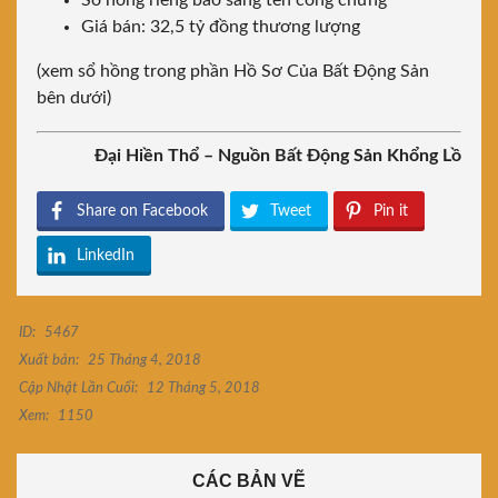
Sổ hồng riêng bao sang tên công chứng
Giá bán: 32,5 tỷ đồng thương lượng
(xem sổ hồng trong phần Hồ Sơ Của Bất Động Sản
bên dưới)
Đại Hiền Thổ – Nguồn Bất Động Sản Khổng Lồ
Share on Facebook
Tweet
Pin it
LinkedIn
ID:
5467
Xuất bản:
25 Tháng 4, 2018
Cập Nhật Lần Cuối:
12 Tháng 5, 2018
Xem:
1150
CÁC BẢN VẼ