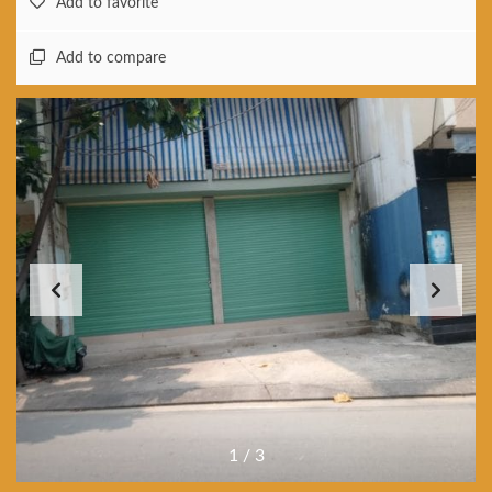
Add to favorite
Add to compare
1
/
3