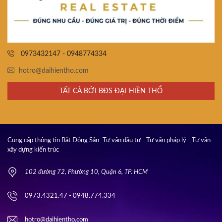
0973432147 - 0948774334
hotro@daihientho.com
TẤT CẢ BỞI BĐS ĐẠI HIỀN THỔ
Cung cấp thông tin Bất Động Sản -Tư vấn đầu tư - Tư vấn pháp lý - Tư vấn
xây dựng kiến trúc
102 đường 72, Phường 10, Quận 6, TP. HCM
0973.4321.47 - 0948.774.334
hotro@daihientho.com