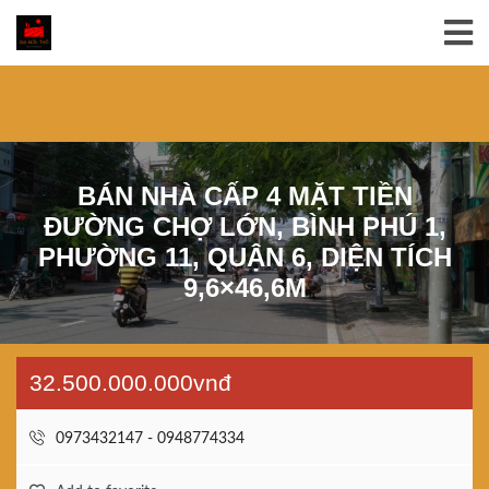
BÁN NHÀ CẤP 4 MẶT TIỀN
ĐƯỜNG CHỢ LỚN, BÌNH PHÚ 1,
PHƯỜNG 11, QUẬN 6, DIỆN TÍCH
9,6×46,6M
32.500.000.000vnđ
0973432147 - 0948774334