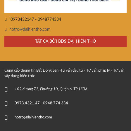
0973432147 - 0948774334
hotro@daihientho.com
TẤT CẢ BỞI BĐS ĐẠI HIỀN THỔ
Cung cấp thông tin Bất Động Sản -Tư vấn đầu tư - Tư vấn pháp lý - Tư vấn
xây dựng kiến trúc
102 đường 72, Phường 10, Quận 6, TP. HCM
0973.4321.47 - 0948.774.334
hotro@daihientho.com