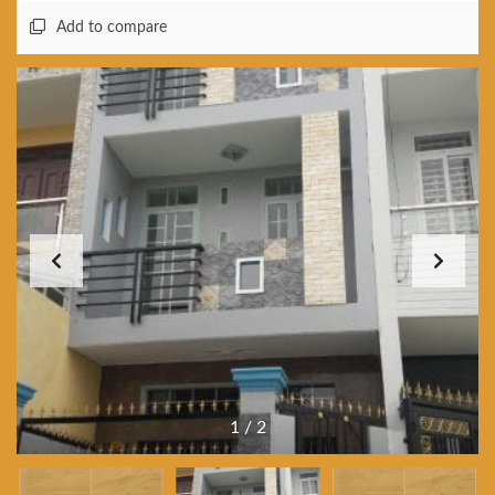
Add to compare
1
/
2