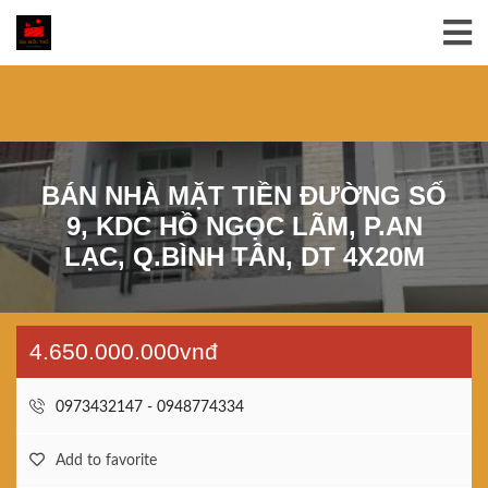
BÁN NHÀ MẶT TIỀN ĐƯỜNG SỐ
9, KDC HỒ NGỌC LÃM, P.AN
LẠC, Q.BÌNH TÂN, DT 4X20M
4.650.000.000vnđ
0973432147 - 0948774334
Add to favorite