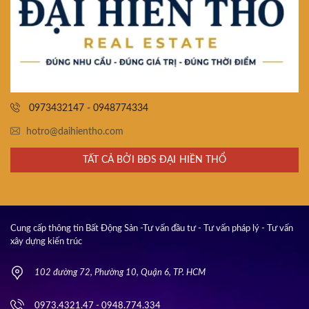
0973432147 - 0948774334
hotro@daihientho.com
TẤT CẢ BỞI BĐS ĐẠI HIỀN THỔ
Cung cấp thông tin Bất Động Sản -Tư vấn đầu tư - Tư vấn pháp lý - Tư vấn
xây dựng kiến trúc
102 đường 72, Phường 10, Quận 6, TP. HCM
0973.4321.47 - 0948.774.334