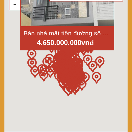
Bán nhà mặt tiền đường số 9, kdc Hồ Ngọc Lãm, p.An Lạc, q.Bình Tân, dt 4x20m
4.650.000.000vnđ