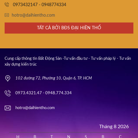
0973432147 - 0948774334
hotro@daihientho.com
TẤT CẢ BỞI BĐS ĐẠI HIỀN THỔ
Cung cấp thông tin Bất Động Sản -Tư vấn đầu tư - Tư vấn pháp lý - Tư vấn
xây dựng kiến trúc
102 đường 72, Phường 10, Quận 6, TP. HCM
0973.4321.47 - 0948.774.334
hotro@daihientho.com
Tháng 8 2026
H
B
T
N
S
B
C