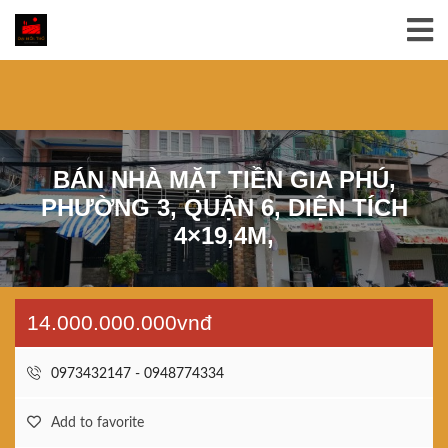
BÁN NHÀ MẶT TIỀN GIA PHÚ,
PHƯỜNG 3, QUẬN 6, DIỆN TÍCH
4×19,4M,
14.000.000.000vnđ
0973432147 - 0948774334
Add to favorite