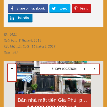
Share on Facebook
Tweet
Pin it
LinkedIn
ID:
6421
Xuất bản:
9 Tháng 8, 2018
Cập Nhật Lần Cuối:
16 Tháng 2, 2019
Xem:
587
SHOW LOCATION
Bán nhà mặt tiền Gia Phú, phường 3, quận 6, diện tích 4x19,4m,