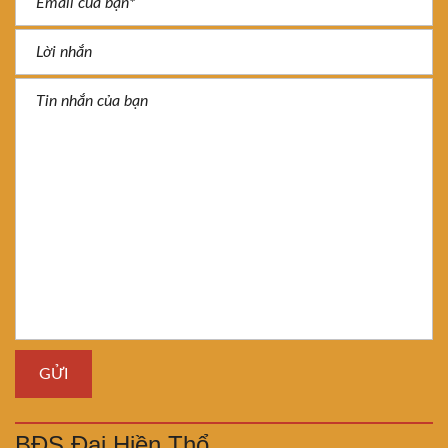
BĐS Đại Hiền Thổ