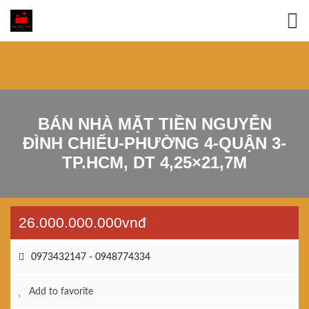
BÁN NHÀ MẶT TIỀN NGUYỄN
ĐÌNH CHIỂU-PHƯỜNG 4-QUẬN 3-
TP.HCM, DT 4,25×21,7M
26.000.000.000vnđ
0973432147 - 0948774334
Add to favorite