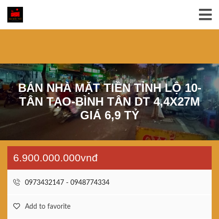
BÁN NHÀ MẶT TIỀN TỈNH LỘ 10-
TÂN TẠO-BÌNH TÂN DT 4,4X27M
GIÁ 6,9 TỶ
6.900.000.000vnđ
0973432147 - 0948774334
Add to favorite