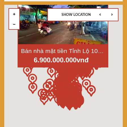
SHOW LOCATION
Bán nhà mặt tiền Tỉnh Lộ 10-Tân Tạo-Bình Tân dt 4,4x27m giá 6,9 tỷ
6.900.000.000vnđ