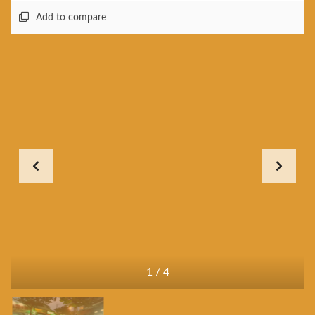
Add to compare
1
/
4