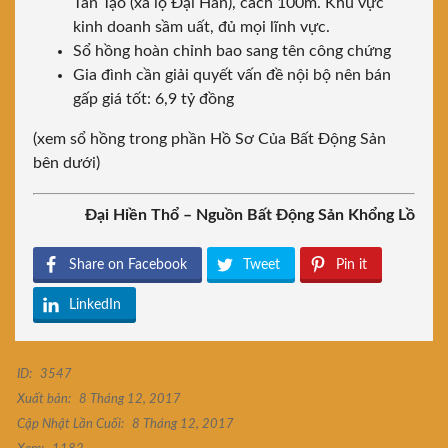
Tân Tạo (xa lộ Đại Hàn), cách 100m. Khu vực
kinh doanh sầm uất, đủ mọi lĩnh vực.
Sổ hồng hoàn chỉnh bao sang tên công chứng
Gia đình cần giải quyết vấn đề nội bộ nên bán
gấp giá tốt: 6,9 tỷ đồng
(xem sổ hồng trong phần Hồ Sơ Của Bất Động Sản
bên dưới)
Đại Hiền Thổ – Nguồn Bất Động Sản Khổng Lồ
Share on Facebook
Tweet
Pin it
LinkedIn
ID:
3547
Xuất bản:
8 Tháng 12, 2017
Cập Nhật Lần Cuối:
8 Tháng 12, 2017