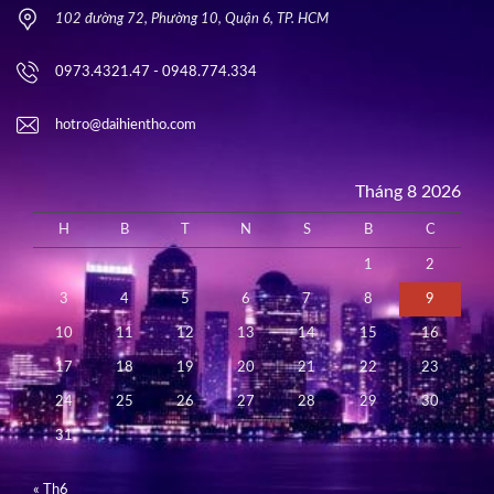
102 đường 72, Phường 10, Quận 6, TP. HCM
0973.4321.47 - 0948.774.334
hotro@daihientho.com
Tháng 8 2026
H
B
T
N
S
B
C
1
2
3
4
5
6
7
8
9
10
11
12
13
14
15
16
17
18
19
20
21
22
23
24
25
26
27
28
29
30
31
« Th6