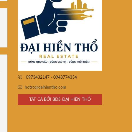
0973432147 - 0948774334
hotro@daihientho.com
TẤT CẢ BỞI BĐS ĐẠI HIỀN THỔ