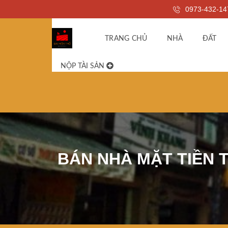
0973-432-14
TRANG CHỦ
NHÀ
ĐẤT
NỘP TÀI SẢN
BÁN NHÀ MẶT TIỀN T