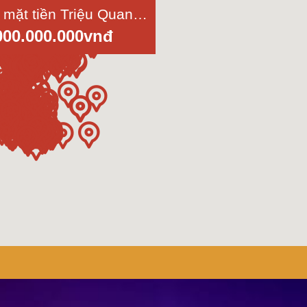
Bán nhà mặt tiền Triệu Quang Phục, P.10, Quận 5, Dt 4x30m, đúc 5 tấm
000.000.000vnđ