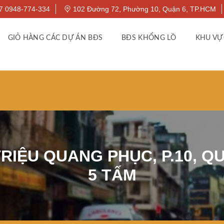
7 0948-774-334
102 Đường 72, Phường 10, Quận 6, TP.HCM
GIỎ HÀNG CÁC DỰ ÁN BĐS
BĐS KHỔNG LỒ
KHU VỰ
RIỆU QUANG PHỤC, P.10, QU
5 TẤM