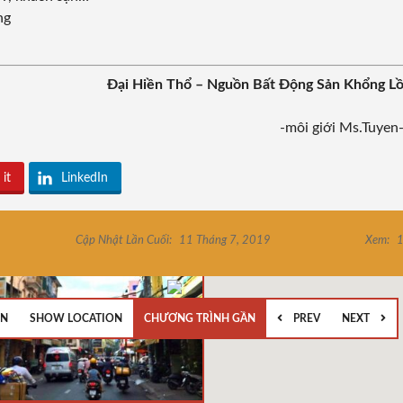
ng
Đại Hiền Thổ – Nguồn Bất Động Sản Khổng L
-môi giới Ms.Tuyen
 it
LinkedIn
Cập Nhật Lần Cuối:
11 Tháng 7, 2019
Xem:
1
EN
SHOW LOCATION
CHƯƠNG TRÌNH GẦN
PREV
NEXT