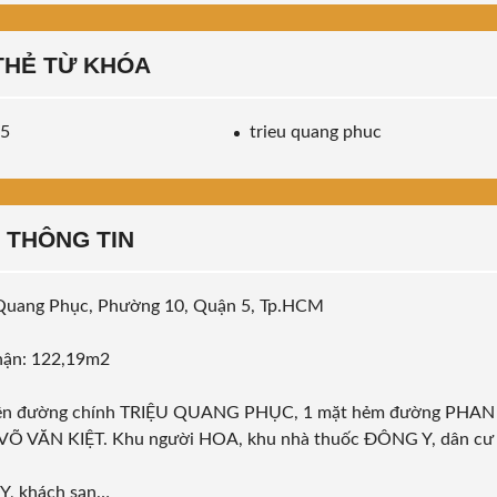
THẺ TỪ KHÓA
 5
trieu quang phuc
THÔNG TIN
u Quang Phục, Phường 10, Quận 5, Tp.HCM
nhận: 122,19m2
mặt tiền đường chính TRIỆU QUANG PHỤC, 1 mặt hẻm đường PHAN
VÕ VĂN KIỆT. Khu người HOA, khu nhà thuốc ĐÔNG Y, dân cư
Y, khách sạn…