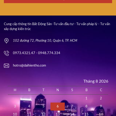
Cung cấp thông tin Bất Động Sản -Tư vấn đầu tư - Tư vấn pháp lý - Tư vấn
xây dựng kiến trúc
102 đường 72, Phường 10, Quận 6, TP. HCM
0973.4321.47 - 0948.774.334
hotro@daihientho.com
Tháng 8 2026
H
B
T
N
S
B
C
1
2
3
4
5
6
7
8
9
10
11
12
13
14
15
16