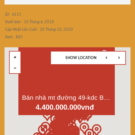
ID:
6111
Xuất bản:
26 Tháng 6, 2018
Cập Nhật Lần Cuối:
20 Tháng 10, 2020
Xem:
885
SHOW LOCATION
Bán nhà mt đường 49-kdc Bình Phú 2-phường 10-quận 6, dt 4x10m, 2,5 lầu, giá 4,4 tỷ
4.400.000.000vnđ