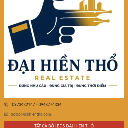
0973432147 - 0948774334
hotro@daihientho.com
TẤT CẢ BỞI BĐS ĐẠI HIỀN THỔ