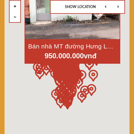
SHOW LOCATION
Bán nhà MT đường Hưng Long-Qui Đức, xã Qui Đức, Bình Chánh, Dt 4x11m, 1 lầu, 950 tr
950.000.000vnđ