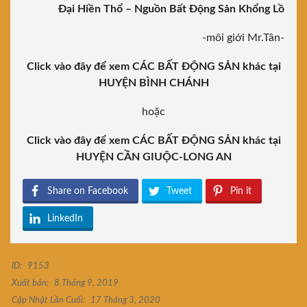
Đại Hiền Thổ – Nguồn Bất Động Sản Khổng Lồ
-môi giới Mr.Tân-
Click vào đây để xem CÁC BẤT ĐỘNG SẢN khác tại
HUYỆN BÌNH CHÁNH
hoặc
Click vào đây để xem CÁC BẤT ĐỘNG SẢN khác tại
HUYỆN CẦN GIUỘC-LONG AN
Share on Facebook
Tweet
Pin it
LinkedIn
ID:
9153
Xuất bản:
8 Tháng 9, 2019
Cập Nhật Lần Cuối:
17 Tháng 3, 2020