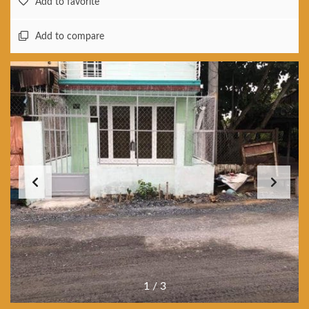
Add to favorite
Add to compare
1
/
3