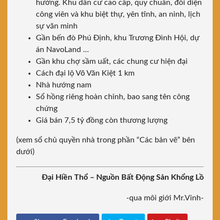
hướng. Khu dân cư cao cấp, quy chuẩn, đối diện
công viên và khu biệt thự, yên tĩnh, an ninh, lịch
sự văn minh
Gần bến đò Phú Định, khu Trương Đình Hội, dự
án NavoLand …
Gần khu chợ sầm uất, các chung cư hiện đại
Cách đại lộ Võ Văn Kiệt 1 km
Nhà hướng nam
Sổ hồng riêng hoàn chỉnh, bao sang tên công
chứng
Giá bán 7,5 tỷ đồng còn thương lượng
(xem sổ chủ quyền nhà trong phần “Các bản vẽ” bên
dưới)
Đại Hiền Thổ – Nguồn Bất Động Sản Khổng Lồ
-qua môi giới Mr.Vinh-