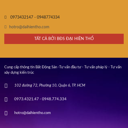
0973432147 - 0948774334
hotro@daihientho.com
TẤT CẢ BỞI BĐS ĐẠI HIỀN THỔ
Cung cấp thông tin Bất Động Sản -Tư vấn đầu tư - Tư vấn pháp lý - Tư vấn
xây dựng kiến trúc
102 đường 72, Phường 10, Quận 6, TP. HCM
0973.4321.47 - 0948.774.334
hotro@daihientho.com