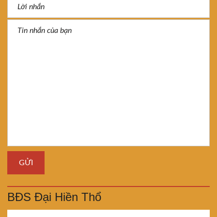
BĐS Đại Hiền Thổ