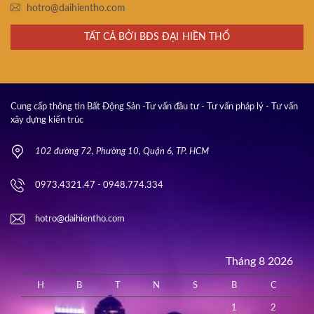
hotro@daihientho.com
TẤT CẢ BỞI BĐS ĐẠI HIỀN THỔ
Cung cấp thông tin Bất Động Sản -Tư vấn đầu tư - Tư vấn pháp lý - Tư vấn
xây dựng kiến trúc
102 đường 72, Phường 10, Quận 6, TP. HCM
0973.4321.47 - 0948.774.334
hotro@daihientho.com
Tháng 8 2026
H
B
T
N
S
B
C
1
2