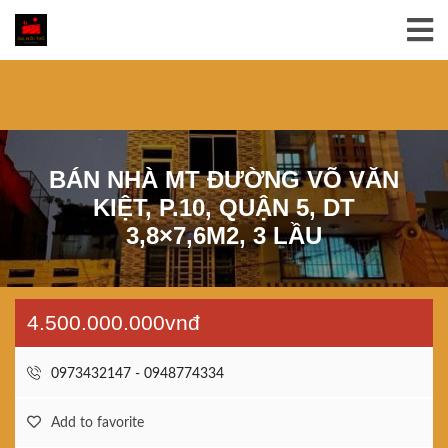
BÁN NHÀ MT ĐƯỜNG VÕ VĂN
KIỆT, P.10, QUẬN 5, DT
3,8×7,6M2, 3 LẦU
4.500.000.000vnđ
0973432147 - 0948774334
Add to favorite