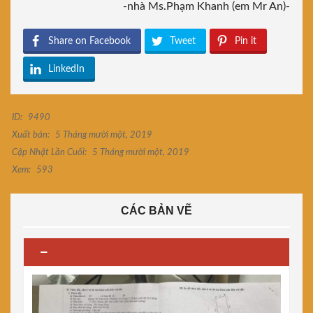
-nhà Ms.Phạm Khanh (em Mr An)-
Share on Facebook
Tweet
Pin it
LinkedIn
ID:
9490
Xuất bản:
5 Tháng mười một, 2019
Cập Nhật Lần Cuối:
5 Tháng mười một, 2019
Xem:
593
CÁC BẢN VẼ