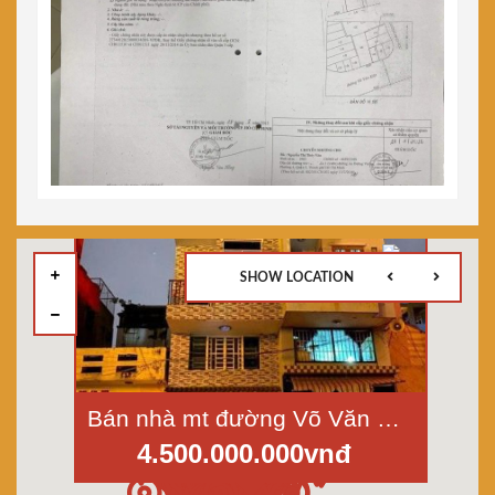
SHOW LOCATION
Bán nhà mt đường Võ Văn Kiệt, P.10, Quận 5, dt 3,8x7,6m2, 3 lầu
4.500.000.000vnđ