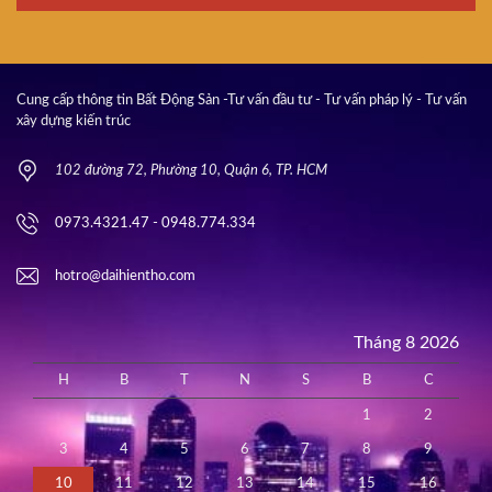
Cung cấp thông tin Bất Động Sản -Tư vấn đầu tư - Tư vấn pháp lý - Tư vấn
xây dựng kiến trúc
102 đường 72, Phường 10, Quận 6, TP. HCM
0973.4321.47 - 0948.774.334
hotro@daihientho.com
Tháng 8 2026
H
B
T
N
S
B
C
1
2
3
4
5
6
7
8
9
10
11
12
13
14
15
16