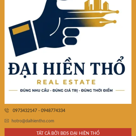
0973432147 - 0948774334
hotro@daihientho.com
TẤT CẢ BỞI BĐS ĐẠI HIỀN THỔ