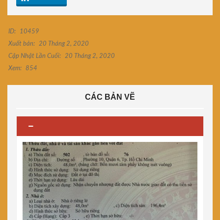
ID:
10459
Xuất bản:
20 Tháng 2, 2020
Cập Nhật Lần Cuối:
20 Tháng 2, 2020
Xem:
854
CÁC BẢN VẼ