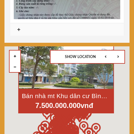
SHOW LOCATION
Bán nhà mt Khu dân cư Bình Phú 2, p.10, quận 6, Dt 4x12m, 3,5 tấm, đối diện công viên
7.500.000.000vnđ