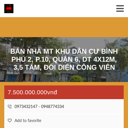
BÁN NHÀ MT KHU DÂN CƯ BÌNH
PHÚ 2, P.10, QUẬN 6, DT 4X12M,
3,5 TẤM, ĐỐI DIỆN CÔNG VIÊN
7.500.000.000vnđ
0973432147 - 0948774334
Add to favorite