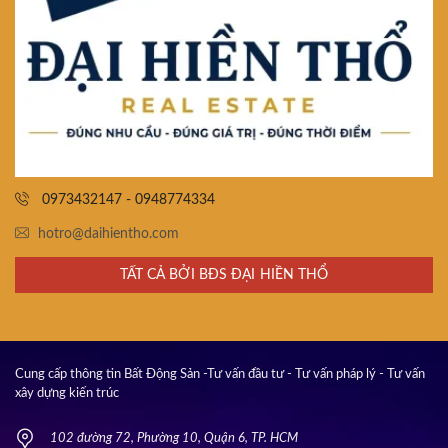
0973432147 - 0948774334
hotro@daihientho.com
TẤT CẢ BỞI BĐS ĐẠI HIỀN THỔ
Cung cấp thông tin Bất Động Sản -Tư vấn đầu tư - Tư vấn pháp lý - Tư vấn
xây dựng kiến trúc
102 đường 72, Phường 10, Quận 6, TP. HCM