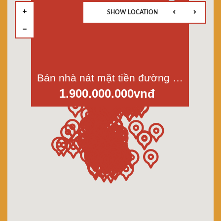
SHOW LOCATION
Bán nhà nát mặt tiền đường Lò Gốm, p.7, Quận 6, Dt 14,5m2, giá 1,9 tỷ
1.900.000.000vnđ