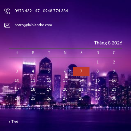
0973.4321.47 - 0948.774.334
hotro@daihientho.com
Tháng 8 2026
H
B
T
N
S
B
C
1
2
3
4
5
6
7
8
9
10
11
12
13
14
15
16
17
18
19
20
21
22
23
24
25
26
27
28
29
30
31
« Th6