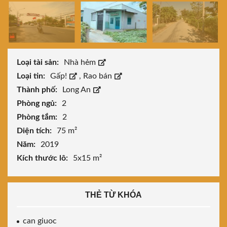
Loại tài sản:
Nhà hẻm
Loại tin:
Gấp!
,
Rao bán
Thành phố:
Long An
Phòng ngủ:
2
Phòng tắm:
2
Diện tích:
75 m²
Năm:
2019
Kích thước lô:
5x15 m²
THẺ TỪ KHÓA
can giuoc