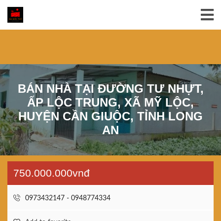
BÁN NHÀ TẠI ĐƯỜNG TƯ NHỰT,
ẤP LỘC TRUNG, XÃ MỸ LỘC,
HUYỆN CẦN GIUỘC, TỈNH LONG
AN
750.000.000vnđ
0973432147 - 0948774334