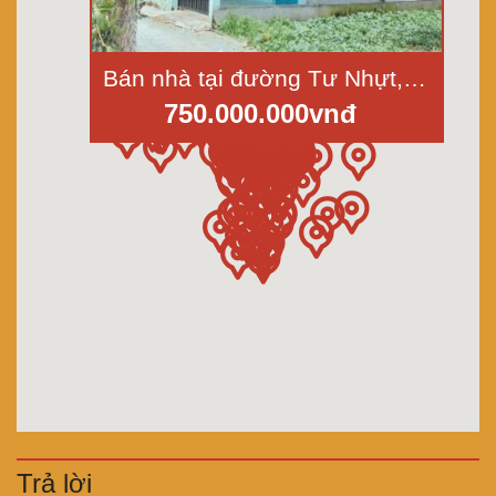
Bán nhà tại đường Tư Nhựt, ấp Lộc Trung, xã Mỹ Lộc, huyện Cần Giuộc, tỉnh Long An
750.000.000vnđ
Trả lời