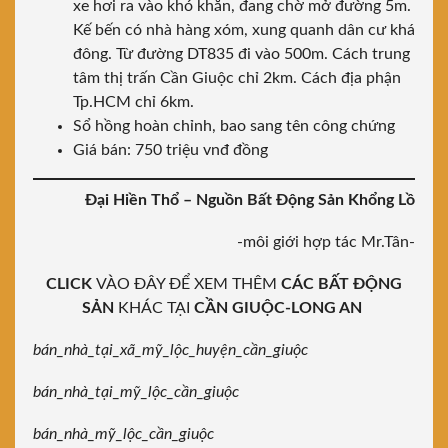
xe hơi ra vào khó khăn, đang chờ mở đường 5m.
Kế bến có nhà hàng xóm, xung quanh dân cư khá
đông. Từ đường DT835 đi vào 500m. Cách trung
tâm thị trấn Cần Giuộc chỉ 2km. Cách địa phận
Tp.HCM chỉ 6km.
Sổ hồng hoàn chỉnh, bao sang tên công chứng
Giá bán: 750 triệu vnđ đồng
Đại Hiền Thổ – Nguồn Bất Động Sản Khổng Lồ
-môi giới hợp tác Mr.Tân-
CLICK
VÀO ĐÂY ĐỂ XEM THÊM
CÁC BẤT ĐỘNG
SẢN
KHÁC TẠI
CẦN GIUỘC-LONG AN
bán_nhà_tại_xã_mỹ_lộc_huyện_cần_giuộc
bán_nhà_tại_mỹ_lộc_cần_giuộc
bán_nhà_mỹ_lộc_cần_giuộc