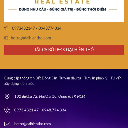
0973432147 - 0948774334
hotro@daihientho.com
TẤT CẢ BỞI BĐS ĐẠI HIỀN THỔ
Cung cấp thông tin Bất Động Sản -Tư vấn đầu tư - Tư vấn pháp lý - Tư vấn
xây dựng kiến trúc
102 đường 72, Phường 10, Quận 6, TP. HCM
0973.4321.47 - 0948.774.334
hotro@daihientho.com