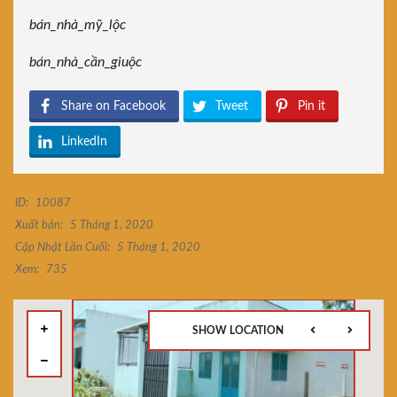
bán_nhà_mỹ_lộc
bán_nhà_cần_giuộc
Share on Facebook
Tweet
Pin it
LinkedIn
ID:
10087
Xuất bản:
5 Tháng 1, 2020
Cập Nhật Lần Cuối:
5 Tháng 1, 2020
Xem:
735
SHOW LOCATION