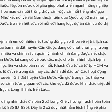
uộc. Nguồn nước dồi giàu giúp phát triển ngành nông nghiệp
, hoa màu và nuôi trồng thủy sản. Đặc sản nổi tiếng như
gạo
… Nhờ kết nối về Sài Gòn thuận tiện qua Quốc Lộ 50 mà những
ước trở nên hết sức sôi nổi với hàng loạt dự án dân cư đô thị
 anh em có nhiều nét tương đồng giao thoa về vị trí, lịch sử,
mua bán nhà đất huyện Cần Giuộc đang có chút chững lại trong
 nhiều và chính sách quản lý hành chính đang được siết chặc
n Đước lại càng có vẻ bức tốc, mặc cho tình hình dịch bệnh
ọc lên và chào bán ra sôi nổi. Khách đầu tư cả từ tp.HCM và
ác lô đất rẻ trong dân hay các dự án để đầu tư. Các hoạt động
g xuyên. Giá đất huyện Cần Đước vẫn giữ trong mức thấp và
 so sánh tương quan với các khu vực đã được khai thác triệt để
Trạch, Long Thành, Bến Lức…
 dàng nhìn thấy địa bàn 2 xã Long Khê và Long Trách hoàn toàn
nh Lộ 835 (DT835). Đây là 2 xã duy nhất nằm lệch hẵng về phía