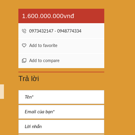
1.600.000.000vnđ
0973432147 - 0948774334
Add to favorite
Add to compare
Trả lời