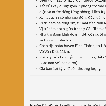
Diện tích: 123,6 m2 ; kích thước 5x25
Kết cấu xây dựng: gồm 7 phòng trọ xây li
điện và nước riêng từng phòng. Hiện trạ
Xung quanh có nhà cửa đông đúc, dân c
Vị trí hẻm bê tông 3m, từ mặt tiền tỉnh
Vị trí nằm đoạn giữa từ chợ Cầu Tràm 
Nhà trọ đang kinh doanh tốt, có người ở
kinh doanh nhà trọ.
Cách địa phận huyện Bình Chánh, tp.Hồ 
Võ Văn Kiệt 11km.
Pháp lý: sổ chủ quyền hoàn chỉnh, đất 
“Các bản vẽ” bên dưới)
Giá bán 1,6 tỷ vnđ còn thương lượng
Huyện Cần Đước
là một trong các huyện thuộ