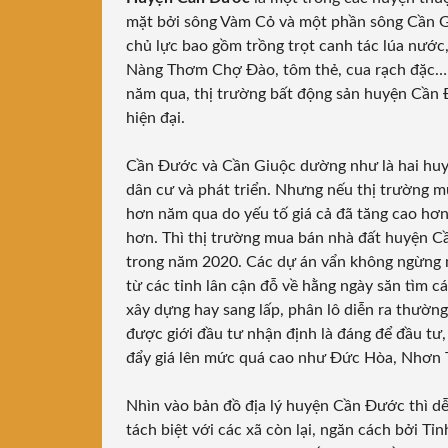
mặt bởi sông Vàm Cỏ và một phần sông Cần Gi
chủ lực bao gồm trồng trọt canh tác lúa nước
Nàng Thơm Chợ Đào
, tôm thẻ, cua rạch đặc
năm qua, thị trường bất động sản huyện Cần Đ
hiện đại.
Cần Đước và Cần Giuộc dường như là hai huyện
dân cư và phát triển. Nhưng nếu thị trường 
hơn năm qua do yếu tố giá cả đã tăng cao hơn
hơn. Thì thị trường mua bán nhà đất huyện Cầ
trong năm 2020. Các dự án vẩn không ngừng m
từ các tỉnh lân cận đỗ về hằng ngày săn tìm c
xây dựng hay sang lấp, phân lô diễn ra thườn
được giới đầu tư nhận định là đáng để đầu tư,
đẩy giá lên mức quá cao như Đức Hòa, Nhơn 
Nhìn vào bản đồ địa lý huyện Cần Đước thì dễ
tách biệt với các xã còn lại, ngăn cách bởi Tỉ