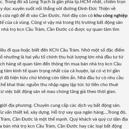
. Trong đó xã Long Trạch là gần phía tp.HCM nhất, chiếm trọn
ạy dọc xuyên suốt nối thẳng với đường Đinh Đức Thiện về
là cửa ngõ để đi vào Cần Đước. Nơi đây còn có
khu công nghiệp
tế của cả vùng. Cũng vì vậy mà trong thị trường bất động sản
 nhà trọ kcn Cầu Tràm, Cần Đước có được sự quan tâm tìm
iều đi qua hoặc biết đến KCN Cầu Tràm. Nhờ một số đặc điểm
thổ nhưỡng là hai yếu tố chính thu hút lượng lớn nhà đầu tư từ
hách hàng sẽ quan tâm đến thông tin mua bán nhà trọ kcn Cầu
 tâm kinh tế quan trọng nhất của cả huyện, lại có vị trí gần
ợi đã hiện hữu chứ không còn tiềm ẩn. Nhà đầu tư có nhu cầu
hể khai thác nguồn thu nhập ngay lập tức từ tiền cho thuê
ừ việc bất động sản sẽ mau chóng tăng giá theo thời gian.
 giới địa phương. Chuyên cung cấp các dịch vụ bất động sản.
Tư vấn thiết kế, xây dựng. Hỗ trợ vay qua ngân hàng….Trong đó,
 Tràm, Cần Đước là một thế mạnh. Quý khách và quý cư dân địa
 bán nhà trọ kcn Cầu Tràm, Cần Đước hay các loại bất động