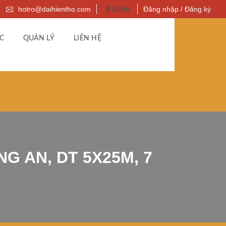
hotro@daihientho.com
Đăng nhập / Đăng ký
C
QUẢN LÝ
LIÊN HỆ
G AN, DT 5X25M, 7