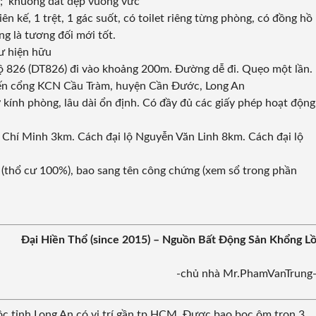
m; khuông đất đẹp vuông vức
ên kế, 1 trệt, 1 gác suốt, có toilet riêng từng phòng, có đồng hồ
ng là tương đối mới tốt.
ư hiện hữu
 lộ 826 (DT826) đi vào khoảng 200m. Đường dễ đi. Quẹo một lần.
đến cổng KCN Cầu Tràm, huyện Cần Đước, Long An
 kính phòng, lâu dài ổn định. Có đầy đủ các giấy phép hoạt động
Chí Minh 3km. Cách đại lộ Nguyễn Văn Linh 8km. Cách đại lộ
ở (thổ cư 100%), bao sang tên công chứng (xem sổ trong phần
Đại Hiền Thổ (since 2015) – Nguồn Bất Động Sản Khổng L
-chủ nhà Mr.PhamVanTrung
c tỉnh Long An có vị trí gần tp.HCM. Được bao bọc ôm trọn 3