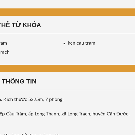
THẺ TỪ KHÓA
ram
kcn cau tram
trach
THÔNG TIN
n. Kích thước 5x25m, 7 phòng:
iệp Cầu Tràm, ấp Long Thanh, xã Long Trạch, huyện Cần Đước,