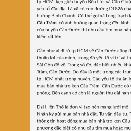
tp.HCM, kẹp giữa huyện Bến Lức và Cần Giuộc
yếu tố đắc địa. Là xã có con đường DT826 ch
hướng Bình Chánh. Có thể gọi xã Long Trạch 
Cầu Tràm
, có ảnh hưởng quan trọng đến kinh 
của huyện Cần Đước thì nhu cầu tìm mua bán
kiếm rất lớn.
Gần như ai đi từ tp.HCM về Cần Đước cũng đ
thuận lợi của mình, trong đó yếu tố vị trí và 
Sài Gòn đổ về. Trong số đó, đặc biệt nhiều k
Tràm, Cần Đước. Do đây là một trong các trung
tp.HCM nhất trong huyện. Các yếu tố thuận l
mua bán nhà trọ kcn Cầu Tràm, Cần Đước có t
phòng. Bên cạnh có còn là nguồn thu dài hạn t
Đại Hiền Thổ là đơn vị tạo nên mạng lưới môi
Nhận ký gửi mua bán nhà đất. Tư vấn đầu tư. 
thông tin hoạt động mua bán nhà trọ kcn Cầu
phương đặc biệt có nhu cầu tìm mua hoặc mua