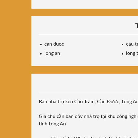
can duoc
cau t
long an
long 
Bán nhà trọ kcn Cầu Tràm, Cần Đước, Long A
Gia chủ cần bán dãy nhà trọ tại khu công ngh
tỉnh Long An