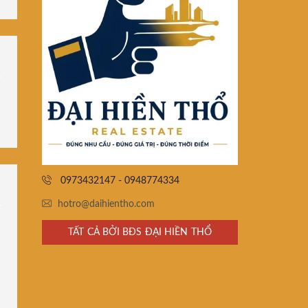
0973432147 - 0948774334
hotro@daihientho.com
TẤT CẢ BỞI BĐS ĐẠI HIỀN THỔ