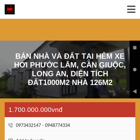
BÁN NHÀ VÀ ĐẤT TẠI HẺM XE
HƠI PHƯỚC LÂM, CẦN GIUỘC,
LONG AN, DIỆN TÍCH
ĐẤT1000M2 NHÀ 126M2
1.700.000.000vnđ
0973432147 - 0948774334