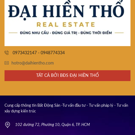
0973432147 - 0948774334
hotro@daihientho.com
TẤT CẢ BỞI BĐS ĐẠI HIỀN THỔ
Cung cấp thông tin Bất Động Sản -Tư vấn đầu tư - Tư vấn pháp lý - Tư vấn
xây dựng kiến trúc
102 đường 72, Phường 10, Quận 6, TP. HCM