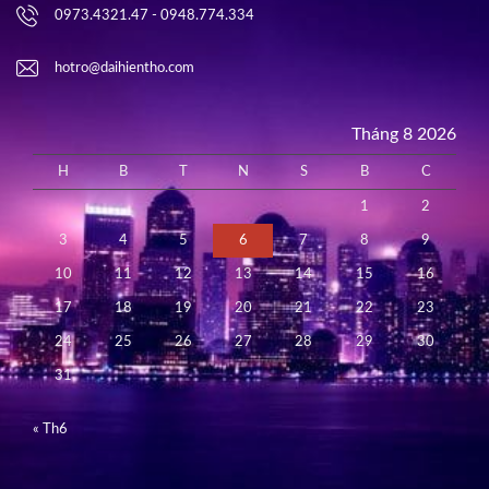
0973.4321.47 - 0948.774.334
hotro@daihientho.com
Tháng 8 2026
H
B
T
N
S
B
C
1
2
3
4
5
6
7
8
9
10
11
12
13
14
15
16
17
18
19
20
21
22
23
24
25
26
27
28
29
30
31
« Th6