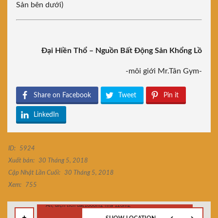
Sản bên dưới)
Đại Hiền Thổ – Nguồn Bất Động Sản Khổng Lồ
-môi giới Mr.Tân Gym-
Share on Facebook
Tweet
Pin it
LinkedIn
ID:
5924
Xuất bản:
30 Tháng 5, 2018
Cập Nhật Lần Cuối:
30 Tháng 5, 2018
Xem:
755