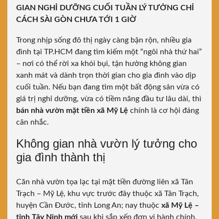
GIAN NGHỈ DƯỠNG CUỐI TUẦN LÝ TƯỞNG CHỈ
CÁCH SÀI GÒN CHƯA TỚI 1 GIỜ
Trong nhịp sống đô thị ngày càng bận rộn, nhiều gia
đình tại TP.HCM đang tìm kiếm một “ngôi nhà thứ hai”
– nơi có thể rời xa khói bụi, tận hưởng không gian
xanh mát và dành trọn thời gian cho gia đình vào dịp
cuối tuần. Nếu bạn đang tìm một bất động sản vừa có
giá trị nghỉ dưỡng, vừa có tiềm năng đầu tư lâu dài, thì
bán nhà vườn mặt tiền xã Mỹ Lệ
chính là cơ hội đáng
cân nhắc.
Không gian nhà vườn lý tưởng cho
gia đình thành thị
Căn nhà vườn tọa lạc tại mặt tiền đường liên xã Tân
Trạch – Mỹ Lệ, khu vực trước đây thuộc xã Tân Trạch,
huyện Cần Đước, tỉnh Long An; nay thuộc
xã Mỹ Lệ –
tỉnh Tây Ninh mới
sau khi sắp xếp đơn vị hành chính.