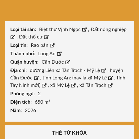
Loại tài sản:
Biệt thự Vịnh Ngọc
,
Đất nông nghiệp
,
Đất thổ cư
Loại tin:
Rao bán
Thành phố:
Long An
Quận huyện:
Cần Đước
Địa chỉ:
đường Liên xã Tân Trạch - Mỹ Lệ
,
huyện
Cần Đước
,
tỉnh Long An: (nay là xã Mỹ Lệ
,
tỉnh
Tây Ninh mới)
,
xã Mỹ Lệ
,
xã Tân Trạch
Phòng ngủ:
2
Diện tích:
650 m²
Năm:
2026
THẺ TỪ KHÓA