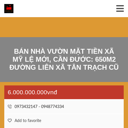
BÁN NHÀ VƯỜN MẶT TIỀN XÃ
MỸ LỆ MỚI, CẦN ĐƯỚC: 650M2
ĐƯỜNG LIÊN XÃ TÂN TRẠCH CŨ
6.000.000.000vnđ
0973432147 - 0948774334
Add to favorite