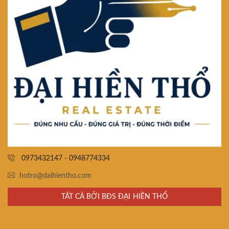
0973432147 - 0948774334
hotro@daihientho.com
TẤT CẢ BỞI BĐS ĐẠI HIỀN THỔ