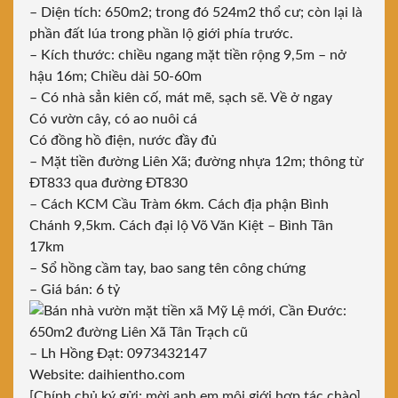
– Diện tích: 650m2; trong đó 524m2 thổ cư; còn lại là
phần đất lúa trong phần lộ giới phía trước.
– Kích thước: chiều ngang mặt tiền rộng 9,5m – nở
hậu 16m; Chiều dài 50-60m
– Có nhà sẳn kiên cố, mát mẽ, sạch sẽ. Về ở ngay
Có vườn cây, có ao nuôi cá
Có đồng hồ điện, nước đầy đủ
– Mặt tiền đường Liên Xã; đường nhựa 12m; thông từ
ÐT833 qua đường ĐT830
– Cách KCM Cầu Tràm 6km. Cách địa phận Bình
Chánh 9,5km. Cách đại lộ Võ Văn Kiệt – Bình Tân
17km
– Sổ hồng cầm tay, bao sang tên công chứng
– Giá bán: 6 tỷ
– Lh Hồng Đạt: 0973432147
Website:
daihientho.com
[Chính chủ ký gửi; mời anh em môi giới hợp tác chào]