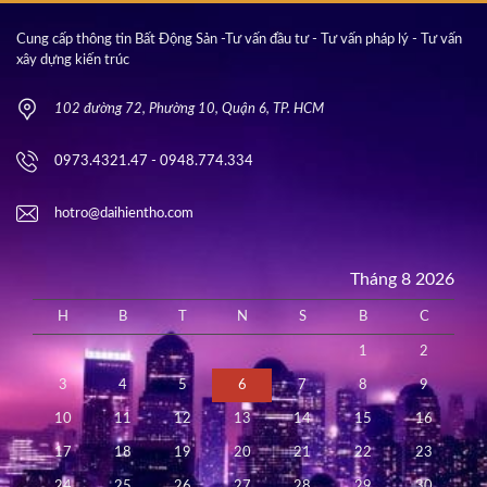
Cung cấp thông tin Bất Động Sản -Tư vấn đầu tư - Tư vấn pháp lý - Tư vấn
xây dựng kiến trúc
102 đường 72, Phường 10, Quận 6, TP. HCM
0973.4321.47 - 0948.774.334
hotro@daihientho.com
Tháng 8 2026
H
B
T
N
S
B
C
1
2
3
4
5
6
7
8
9
10
11
12
13
14
15
16
17
18
19
20
21
22
23
24
25
26
27
28
29
30