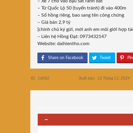
– Xe 7 chỗ vào đậu sát ranh đất
– Từ Quốc Lộ 50 (tuyến tránh) đi vào 400m
– Sổ hồng riêng, bao sang tên công chứng
– Giá bán 2,9 tỷ
[chính chủ ký gửi, mời anh em môi giới hợp t
– Liên hệ Hồng Đạt: 0973432147
Website:
daihientho.com
Share on Facebook
Tweet
Pin
ID:
16082
Xuất bản:
12 Tháng 12, 2024