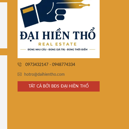
0973432147 - 0948774334
hotro@daihientho.com
TẤT CẢ BỞI BĐS ĐẠI HIỀN THỔ