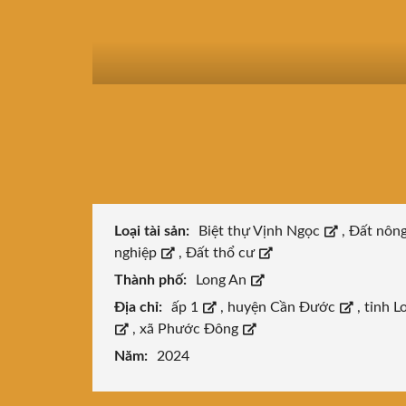
Loại tài sản:
Biệt thự Vịnh Ngọc
,
Đất nôn
nghiệp
,
Đất thổ cư
Thành phố:
Long An
Địa chỉ:
ấp 1
,
huyện Cần Đước
,
tỉnh L
,
xã Phước Đông
Năm:
2024