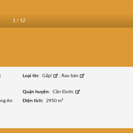
1
/
12
g
Loại tin:
Gấp!
,
Rao bán
Quận huyện:
Cần Đước
ong An
Diện tích:
2950 m²