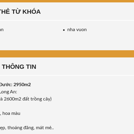
THẺ TỪ KHÓA
an
nha vuon
THÔNG TIN
n Đước: 2950m2
Long An:
à 2600m2 đất trồng cây)
g, hoa màu
đẹp, thoáng đãng, mát mẻ..