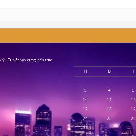
 lý - Tư vấn xây dựng kiến trúc
H
B
T
3
4
5
10
11
12
17
18
19
24
25
26
31