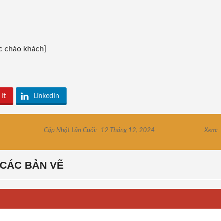
ác chào khách]
 it
LinkedIn
Cập Nhật Lần Cuối:
12 Tháng 12, 2024
Xem:
CÁC BẢN VẼ