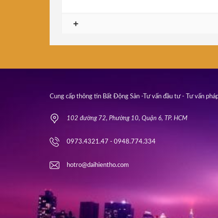
Cung cấp thông tin Bất Động Sản -Tư vấn đầu tư - Tư vấn pháp
102 đường 72, Phường 10, Quận 6, TP. HCM
0973.4321.47 - 0948.774.334
hotro@daihientho.com