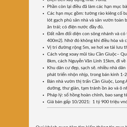
Phần còn lại điều đã làm các hạn mục bày
Các hạn mục gồm: tường rào kiêng cố ba
lót gạch phủ sân nhà và sân vườn toàn b
ăn trái; có điện nước đầy đủ.
Đất nằm đối diện con sông nhánh và có 
400m2). Nhờ đó không khí điều hòa và c
Vị trí đường rộng 5m, xe hơi xe tải lưu 
Cách vòng xoay mũi tàu Cần Giuộc– Qu
8km, cách Nguyễn Văn Linh 15km, đi về 
Khu dân cư đẹp, sạch sẽ. nhiều nhà dân
phát triển nhộn nhịp, trong bán kính 1-2
Bán nhà vườn thị trấn Cần Giuộc, Long 
dưỡng, thư giản, tạm tránh ồn ào và ô 
Pháp lý: sổ hồng hoàn chỉnh, bao sang 
Giá bán gấp 10/2021: 1 tỷ 900 triệu vn