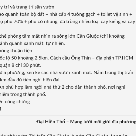
 trí và trang trí sân vườn
o quanh toàn bộ đất + nhà cấp 4 tường gạch + toilet vệ sinh +
ộ phủ 70% + phủ cỏ nhung, đã trồng nhiều loại cây kiểng và cây
thể phóng tầm mắt nhìn ra sông lớn Cần Giuộc (chỉ khoảng
ảnh quanh xanh mát, tự nhiên.
thông thuận tiện
ốc lộ 50 khoảng 2,5km. Cách cầu Ông Thìn – địa phận TP.HCM
quận 8 chỉ 30 phút.
 địa phương, xen kẻ các nhà vườn xanh mát. Nằm trong thị trấn
km đầy đủ tiện nghi hiện đại.
An phù hợp làm ngôi nhà thứ 2 cho dân thành phố, nơi nghỉ
nhiễm trong thành phố.
tên công chứng
đ
Đại Hiền Thổ – Mạng lưới môi giới địa phươn