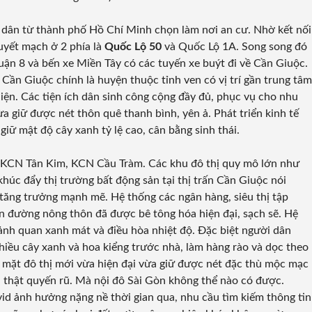
i dân từ thành phố Hồ Chí Minh chọn làm nơi an cư. Nhờ kết nối
uyết mạch ở 2 phía là
Quốc Lộ 50
và Quốc Lộ 1A. Song song đó
uận 8 và bến xe Miền Tây có các tuyến xe buýt đi về Cần Giuộc.
 Cần Giuộc chính là huyện thuộc tỉnh ven có vị trí gần trung tâm
iện. Các tiện ích dân sinh công cộng đầy đủ, phục vụ cho nhu
 vừa giữ được nét thôn quê thanh bình, yên ả. Phát triển kinh tế
giữ mật độ cây xanh tỷ lệ cao, cân bằng sinh thái.
 KCN Tân Kim, KCN Cầu Tràm. Các khu đô thị quy mô lớn như
 khúc đẩy thị trường bất động sản tại thị trấn Cần Giuộc nói
tăng trưởng mạnh mẽ. Hệ thống các ngân hàng, siêu thị tập
ến đường nông thôn đã được bê tông hóa hiện đại, sạch sẽ. Hệ
ảnh quan xanh mát và điều hòa nhiệt độ. Đặc biệt người dân
hiều cây xanh và hoa kiểng trước nhà, làm hàng rào và dọc theo
bộ mặt đô thị mới vừa hiện đại vừa giữ được nét đặc thù mộc mạc
 thật quyến rũ. Mà nội đô Sài Gòn không thể nào có được.
id ảnh hưởng nặng nề thời gian qua, nhu cầu tìm kiếm thông tin