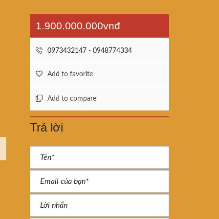
1.900.000.000vnđ
0973432147 - 0948774334
Add to favorite
Add to compare
Trả lời