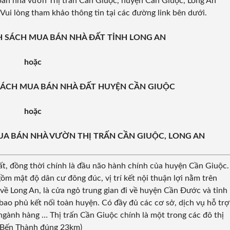
bán nhà vườn Thị trấn Cần Giuộc, huyện Cần Giuộc, Long An
 Vui lòng tham khảo thông tin tại các đường link bên dưới.
ANH SÁCH MUA BÁN NHÀ ĐẤT TỈNH LONG AN
hoặc
NH SÁCH MUA BÁN NHÀ ĐẤT HUYỆN CẦN GIUỘC
hoặc
 MUA BÁN NHÀ VƯỜN THỊ TRẤN CẦN GIUỘC, LONG AN
uất, đồng thời chính là đầu não hành chính của huyện Cần Giuộc.
gồm mật độ dân cư đông đúc, vị trí kết nội thuận lợi nằm trên
về Long An, là cửa ngỏ trung gian đi về huyện Cần Đước và tỉnh
bao phủ kết nối toàn huyện. Có đầy đủ các cơ sở, dịch vụ hỗ trợ
 ngành hàng … Thị trấn Cần Giuộc chính là một trong các đô thị
ợ Bến Thành đúng 23km)