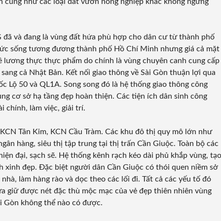
n cũng như các loại đất vườn nông nghiệp khác không ngừng
G đã và đang là vùng đất hứa phù hợp cho dân cư từ thành phố
 mức sống tương đương thành phố Hồ Chí Minh nhưng giá cả mặt
về lương thực thực phẩm do chính là vùng chuyên canh cung cấp
 sang cả Nhật Bản. Kết nối giao thông về Sài Gòn thuận lợi qua
ốc Lộ 50 và QL1A. Song song đó là hệ thống giao thông công
ng cơ sở hạ tầng đẹp hoàn thiện. Các tiện ích dân sinh công
chính, làm việc, giải trí.
 KCN Tân Kim, KCN Cầu Tràm. Các khu đô thị quy mô lớn như
ngân hàng, siêu thị tập trung tại thị trấn Cần Giuộc. Toàn bộ các
ện đại, sạch sẽ. Hệ thống kênh rạch kéo dài phủ khắp vùng, tạ
h xinh đẹp. Đặc biệt người dân Cần Giuộc có thói quen niềm sở
nhà, làm hàng rào và dọc theo các lối đi. Tất cả các yếu tố đó
ừa giữ được nét đặc thù mộc mạc của vẻ đẹp thiên nhiên vùng
ài Gòn không thể nào có được.