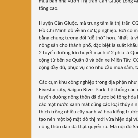
mua bán nhà vườn Thị trấn Cần Giuộc Long A
tăng cao.
Huyện Cần Giuộc, mà trung tâm là thị trấn C
Hồ Chí Minh đỗ về an cư lập nghiệp. Bởi có
bằng chung tương đối “dễ thở” hơn. Nhất là 
nông sản cho thành phố, đặc biệt là suất khẩu
2 tuyến đường lơn huyết mạch ở 2 phía là Qu
cộng từ bến xe Quận 8 và bến xe Miền Tây. Cù
cộng đầy đủ, phục vụ cho nhu cầu mua sắm, tài 
Các cụm khu công nghiệp trong địa phận như
Fivestar city, Saigon River Park, hệ thống các 
tuyến đường nông thôn đã được bê tông hóa hi
các mặt nước xanh mát cũng các loại thủy sin
thích trồng nhiều cây xanh và hoa kiểng trước 
tạo nên một bộ mặt đô thị mới vừa hiện đại v
nông thôn dân dã thật quyến rũ. Mà nội đô S