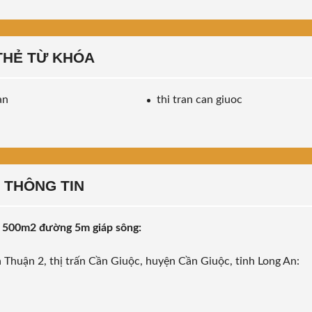
THẺ TỪ KHÓA
an
thi tran can giuoc
THÔNG TIN
t 500m2 đường 5m giáp sông:
a Thuận 2, thị trấn Cần Giuộc, huyện Cần Giuộc, tỉnh Long An: