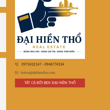
0973432147 - 0948774334
hotro@daihientho.com
TẤT CẢ BỞI BĐS ĐẠI HIỀN THỔ