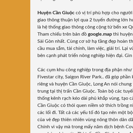
Huyện Cần Giuộc
có vị trí phù hợp cho ngườ
giao thông thuận lợi qua 2 tuyến đường lớn h
là hệ thống giao thông công cộng từ bến xe Q
Tham chiếu trên bản đồ
google.map
thì huyện
Sài Gòn nhất. Cùng cơ sở hạ tầng đẹp hoàn th
cầu mua sắm, tài chính, làm việc, giải trí. Lại
bên cạnh phát triển nông nghiệp hiện đại. Gìn 
Các cụm khu công nghiệp trong địa phận như
Fivestar city, Saigon River Park.. đã góp phần
riêng và huyện Cần Giuộc, Long An nói chung 
trung tại thị trấn Cần Giuộc. Toàn bộ các tuy
thống kênh rạch kéo dài phủ khắp vùng, tạo c
Cần Giuộc có thói quen niềm sở thích trồng n
các lối đi. Tất cả các yếu tố đó tạo nên một 
của vẻ đẹp thiên nhiên vùng nông thôn dân dã
Chính vì vậy mà trong mấy năm dịch bệnh Cov