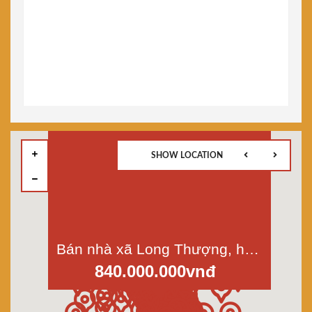
SHOW LOCATION
Bán nhà xã Long Thượng, huyện Cần Giuộc; dt 3,3x8,8m; 1 lầu, sổ riêng
840.000.000vnđ