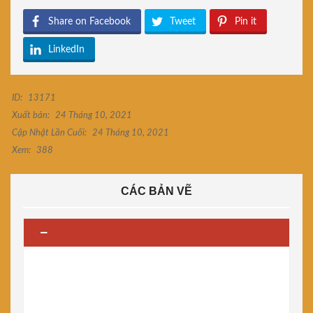
Share on Facebook
Tweet
Pin it
LinkedIn
ID:
13171
Xuất bản:
24 Tháng 10, 2021
Cập Nhật Lần Cuối:
24 Tháng 10, 2021
Xem:
388
CÁC BẢN VẼ