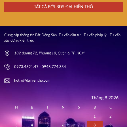
TẤT CẢ BỞI BĐS ĐẠI HIỀN THỔ
Cung cấp thông tin Bất Động Sản -Tư vấn đầu tư - Tư vấn pháp lý - Tư vấn
xây dựng kiến trúc
102 đường 72, Phường 10, Quận 6, TP. HCM
0973.4321.47 - 0948.774.334
hotro@daihientho.com
Tháng 8 2026
H
B
T
N
S
B
C
1
2
3
4
5
6
7
8
9