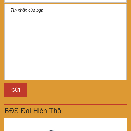
BĐS Đại Hiền Thổ