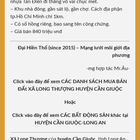
nhựa Tân Điền đi thẳng vô vài chục met.
– Khu nhà đông, gần sát lộ, gần chợ. Cách địa phận
tp.Hồ Chí Minh chỉ 1km.
– Có sổ hồng riêng, bao sang tên công chứng.
– Giá bán 840 triệu vnđ
Đại Hiền Thổ (since 2015)
– Mạng lưới môi giới địa
phương
-mg hợp tác Mr.Âu-
Click vào đây để xem CÁC DANH SÁCH MUA BÁN
ĐẤt XÃ LONG THƯỢNG HUYỆN CẦN GIUỘC
Hoặc
Click vào đây để xem CÁC BẤT ĐỘNG SẢN khác tại
HUYỆN CẦN GIUỘC-LONG AN
Xã Long Thượng
của
huyện Cần Giuộc
, tỉnh Long An