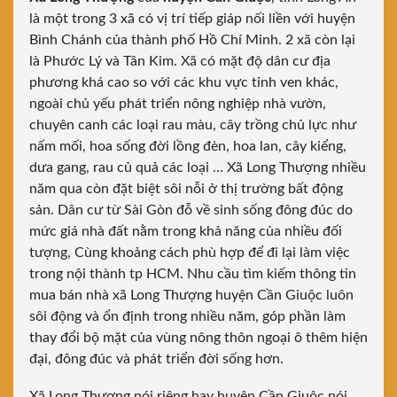
là một trong 3 xã có vị trí tiếp giáp nối liền với huyện
Bình Chánh của thành phố Hồ Chí Minh. 2 xã còn lại
là Phước Lý và Tân Kim. Xã có mặt độ dân cư địa
phương khá cao so với các khu vực tỉnh ven khác,
ngoài chủ yếu phát triển nông nghiệp nhà vườn,
chuyên canh các loại rau màu, cây trồng chủ lực như
nấm mối, hoa sống đời lồng đèn, hoa lan, cây kiểng,
dưa gang, rau củ quả các loại … Xã Long Thượng nhiều
năm qua còn đặt biệt sôi nỗi ở thị trường bất động
sản. Dân cư từ Sài Gòn đỗ về sinh sống đông đúc do
mức giá nhà đất nằm trong khả năng của nhiều đối
tượng, Cùng khoảng cách phù hợp để đi lại làm việc
trong nội thành tp HCM. Nhu cầu tìm kiếm thông tin
mua bán nhà xã Long Thượng huyện Cần Giuộc luôn
sôi động và ổn định trong nhiều năm, góp phần làm
thay đổi bộ mặt của vùng nông thôn ngoại ô thêm hiện
đại, đông đúc và phát triển đời sống hơn.
Xã Long Thượng nói riêng hay huyện Cần Giuộc nói