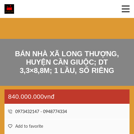
BÁN NHÀ XÃ LONG THƯỢNG,
HUYỆN CẦN GIUỘC; DT
3,3×8,8M; 1 LẦU, SỔ RIÊNG
840.000.000vnđ
0973432147 - 0948774334
Add to favorite