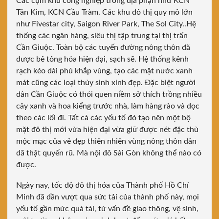
Các cụm khu công nghiệp trong địa phận như KCN
Tân Kim, KCN Cầu Tràm. Các khu đô thị quy mô lớn
như Fivestar city, Saigon River Park, The Sol City..Hệ
thống các ngân hàng, siêu thị tập trung tại thị trấn
Cần Giuộc. Toàn bộ các tuyến đường nông thôn đã
được bê tông hóa hiện đại, sạch sẽ. Hệ thống kênh
rạch kéo dài phủ khắp vùng, tạo các mặt nước xanh
mát cũng các loại thủy sinh xinh đẹp. Đặc biệt người
dân Cần Giuộc có thói quen niềm sở thích trồng nhiều
cây xanh và hoa kiểng trước nhà, làm hàng rào và dọc
theo các lối đi. Tất cả các yếu tố đó tạo nên một bộ
mặt đô thị mới vừa hiện đại vừa giữ được nét đặc thù
mộc mạc của vẻ đẹp thiên nhiên vùng nông thôn dân
dã thật quyến rũ. Mà nội đô Sài Gòn không thể nào có
được.
Ngày nay, tốc độ đô thị hóa của Thành phố Hồ Chí
Minh đã dần vượt qua sức tải của thành phố này, mọi
yếu tố gần mức quá tải, từ vấn đề giao thông, vệ sinh,