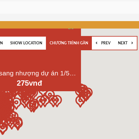
EN
SHOW LOCATION
CHƯƠNG TRÌNH GẦN
PREV
NEXT
Bán sang nhượng dự án 1/500 mặt tiền An Phú-quận 2 diện tích 3100m2
275vnđ