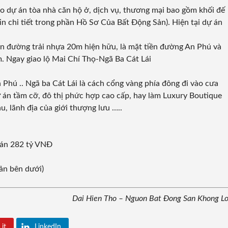
ho dự án tòa nhà căn hộ ở, dịch vụ, thương mại bao gồm khối đế
in chi tiết trong phần Hồ Sơ Của Bất Động Sản). Hiện tại dự án
iền đường trải nhựa 20m hiện hữu, là mặt tiền đường An Phú và
 Ngay giao lộ Mai Chí Thọ-Ngã Ba Cát Lái
Phú .. Ngã ba Cát Lái là cách cổng vàng phía đông đi vào cưa
ự án tầm cỡ, đô thị phức hợp cao cấp, hay làm Luxury Boutique
u, lãnh địa của giới thượng lưu …..
ự án 282 tỷ VNĐ
ản bên dưới)
Dai Hien Tho – Nguon Bat Đong San Khong L
 it
LinkedIn