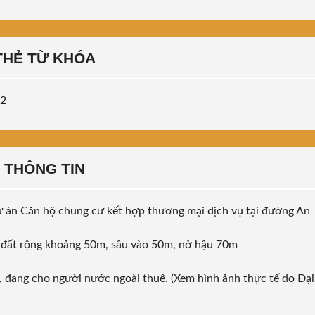
THẺ TỪ KHÓA
 2
THÔNG TIN
ự án Căn hộ chung cư kết hợp thương mại dịch vụ tại đường An
ền đất rộng khoảng 50m, sâu vào 50m, nở hậu 70m
p, đang cho người nước ngoài thuê. (Xem hình ảnh thực tế do Đại