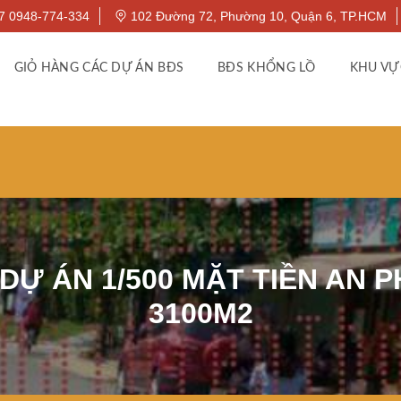
7 0948-774-334
102 Đường 72, Phường 10, Quận 6, TP.HCM
GIỎ HÀNG CÁC DỰ ÁN BĐS
BĐS KHỔNG LỒ
KHU VỰ
 ÁN 1/500 MẶT TIỀN AN P
3100M2