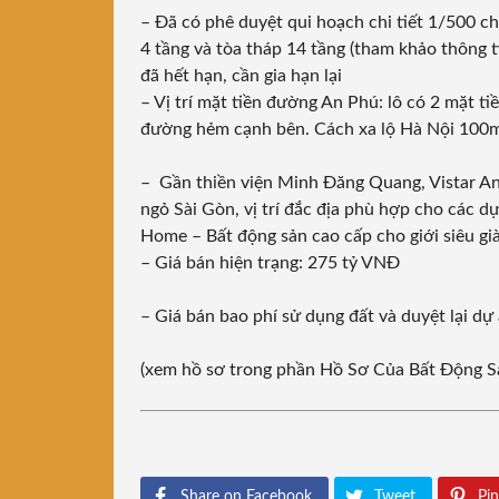
– Đã có phê duyệt qui hoạch chi tiết 1/500 c
4 tầng và tòa tháp 14 tầng (tham khảo thông t
đã hết hạn, cần gia hạn lại
– Vị trí mặt tiền đường An Phú: lô có 2 mặt t
đường hẻm cạnh bên. Cách xa lộ Hà Nội 100m.
– Gần thiền viện Minh Đăng Quang, Vistar An 
ngỏ Sài Gòn, vị trí đắc địa phù hợp cho các d
Home – Bất động sản cao cấp cho giới siêu già
– Giá bán hiện trạng: 275 tỷ VNĐ
– Giá bán bao phí sử dụng đất và duyệt lại d
(xem hồ sơ trong phần Hồ Sơ Của Bất Động S
Share on Facebook
Tweet
Pin