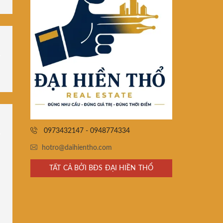
0973432147 - 0948774334
hotro@daihientho.com
TẤT CẢ BỞI BĐS ĐẠI HIỀN THỔ