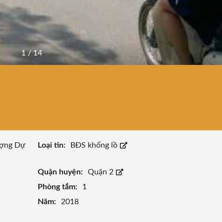
1
/
14
ợng Dự
Loại tin:
BĐS khổng lồ
Quận huyện:
Quận 2
Phòng tắm:
1
Năm:
2018