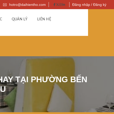
hotro@daihientho.com
Đăng nhập / Đăng ký
C
QUẢN LÝ
LIÊN HỆ
AY TẠI PHƯỜNG BẾN
ỆU