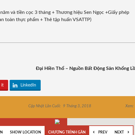
 năm và tiền cọc 3 tháng + Thương hiệu Sen Ngọc +Giấy phép
h an toàn thực phẩm + Thẻ tập huấn VSATTP)
Đại Hiền Thổ – Nguồn Bất Động Sản Khổng L
 it
LinkedIn
Cập Nhật Lần Cuối:
9 Tháng 3, 2018
Xem:
EN
SHOW LOCATION
CHƯƠNG TRÌNH GẦN
PREV
NEXT