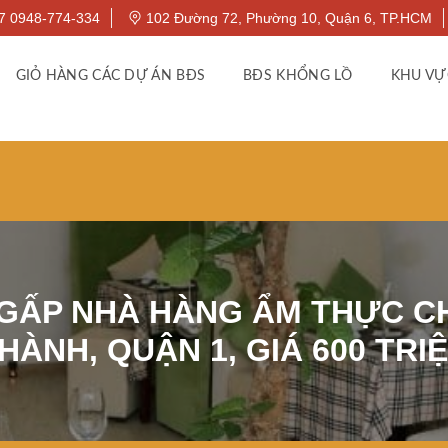
7 0948-774-334
102 Đường 72, Phường 10, Quận 6, TP.HCM
GIỎ HÀNG CÁC DỰ ÁN BĐS
BĐS KHỔNG LỒ
KHU VỰ
GẤP NHÀ HÀNG ẨM THỰC CH
HÀNH, QUẬN 1, GIÁ 600 TRI