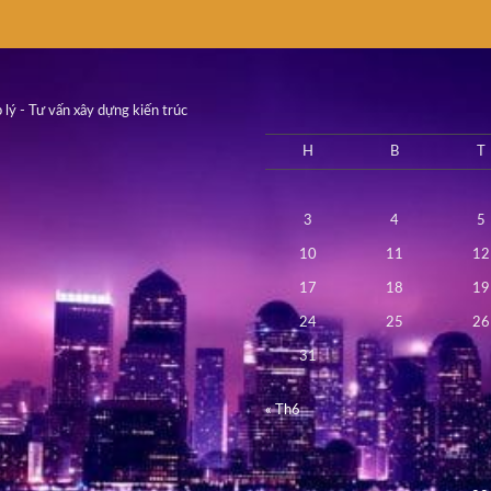
 lý - Tư vấn xây dựng kiến trúc
H
B
T
3
4
5
10
11
12
17
18
19
24
25
26
31
« Th6