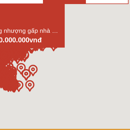
Cần sang nhượng gấp nhà hàng ẩm thực chay tại phường Bến Thành, Quận 1, Giá 600 triệu
0.000.000vnđ