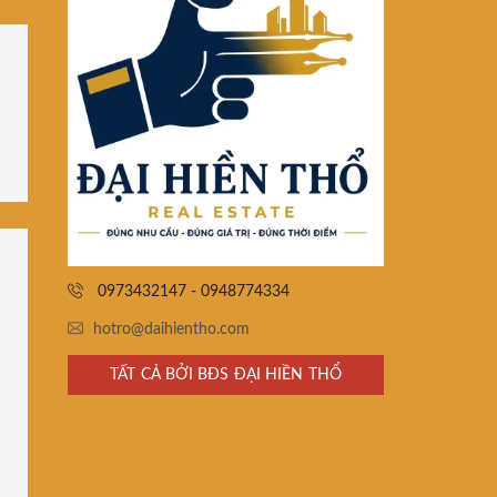
0973432147 - 0948774334
hotro@daihientho.com
TẤT CẢ BỞI BĐS ĐẠI HIỀN THỔ