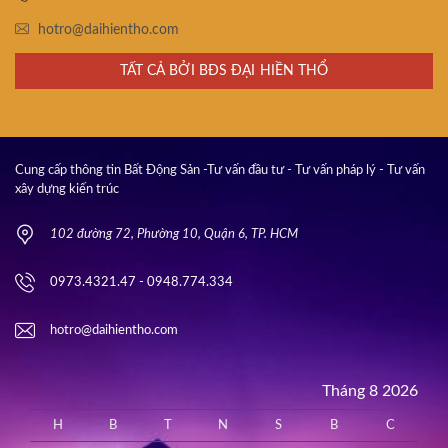
hotro@daihientho.com
TẤT CẢ BỞI BĐS ĐẠI HIỀN THỔ
Cung cấp thông tin Bất Động Sản -Tư vấn đầu tư - Tư vấn pháp lý - Tư vấn
xây dựng kiến trúc
102 đường 72, Phường 10, Quận 6, TP. HCM
0973.4321.47 - 0948.774.334
hotro@daihientho.com
Tháng 8 2026
H
B
T
N
S
B
C