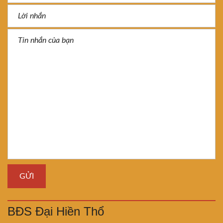
BĐS Đại Hiền Thổ