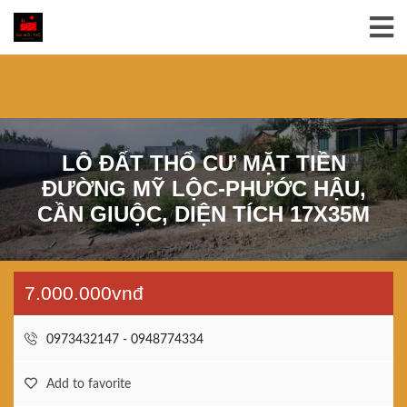
LÔ ĐẤT THỔ CƯ MẶT TIỀN
ĐƯỜNG MỸ LỘC-PHƯỚC HẬU,
CẦN GIUỘC, DIỆN TÍCH 17X35M
7.000.000vnđ
0973432147 - 0948774334
Add to favorite