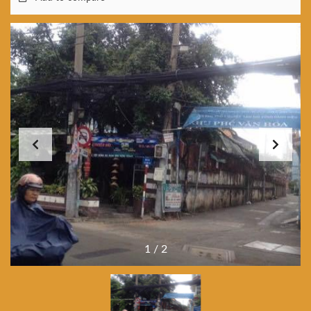
1
/
2