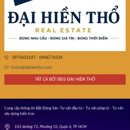
0973432147 - 0948774334
hotro@daihientho.com
TẤT CẢ BỞI BĐS ĐẠI HIỀN THỔ
Cung cấp thông tin Bất Động Sản -Tư vấn đầu tư - Tư vấn pháp lý - Tư vấn
xây dựng kiến trúc
102 đường 72, Phường 10, Quận 6, TP. HCM