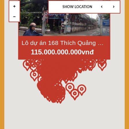
SHOW LOCATION
Lô dự án 168 Thích Quảng Đức-p.14-Phú Nhuận
115.000.000.000vnđ