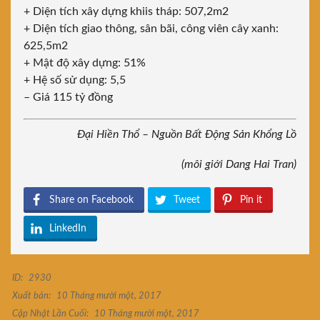
+ Diện tích xây dựng khiis tháp: 507,2m2
+ Diện tích giao thông, sân bãi, công viên cây xanh:
625,5m2
+ Mật độ xây dựng: 51%
+ Hệ số sử dụng: 5,5
– Giá 115 tỷ đồng
Đại Hiền Thổ – Nguồn Bất Động Sản Khổng Lồ
(môi giới Dang Hai Tran)
Share on Facebook
Tweet
Pin it
LinkedIn
ID:
2930
Xuất bản:
10 Tháng mười một, 2017
Cập Nhật Lần Cuối:
10 Tháng mười một, 2017