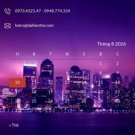
0973.4321.47 - 0948.774.334
hotro@daihientho.com
Tháng 8 2026
H
B
T
N
S
B
C
1
2
3
4
5
6
7
8
9
10
11
12
13
14
15
16
17
18
19
20
21
22
23
24
25
26
27
28
29
30
31
« Th6