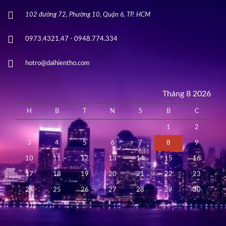
102 đường 72, Phường 10, Quận 6, TP. HCM
0973.4321.47 - 0948.774.334
hotro@daihientho.com
Tháng 8 2026
H
B
T
N
S
B
C
1
2
3
4
5
6
7
8
9
10
11
12
13
14
15
16
17
18
19
20
21
22
23
24
25
26
27
28
29
30
31