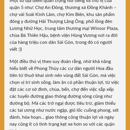
Một số địa điểm quan trọng nổi tiếng và thú vị của
quận 5 như: Chợ An Đông,
thương xá Đồng Khánh –
chợ vải Soái Kinh Lâm
, chợ Kim Biên, khu sản phẩm
đông y đường Hải Thượng Lãng Ông, phố lồng đèn
Lương Nhữ Học, trung tâm thương mại
Winsor Plaza
,
chùa Bà Thiên Hậu,
bệnh viện Hùng Vương
nơi ra đời
của hàng triệu con dân Sài Gòn, trong đó có người
viết :))
Một điều thú vị theo suy đoán rằng, nhờ khả năng
hiểu biết về Phong Thủy các cư dân người Hoa đầu
tiên từ thuở khai sinh nên vùng đất Sài Gòn, mà việc
chọn vị trí sinh sống, làm ăn có phần thuận lợi, từ việc
đặt các cơ sở đình, chùa, bến, chợ đến việc sắp xếp
các tuyến đường giao thông đường sông cũng như
đường bộ. Mà các trở ngại được tiêu trừ, giảm thiểu
các tai ương như nước ngập, gió lốc cuồng phong, sét
đánh, hỏa hoạn… giao thông cũng thuận lợi và ngày
nay cũng ít có tình trạng kẹt xe hơn so với các quận