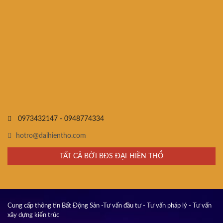
0973432147 - 0948774334
hotro@daihientho.com
TẤT CẢ BỞI BĐS ĐẠI HIỀN THỔ
Cung cấp thông tin Bất Động Sản -Tư vấn đầu tư - Tư vấn pháp lý - Tư vấn
xây dựng kiến trúc