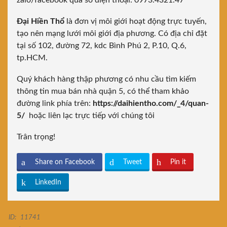
zalo/facebook qua số điện thoại: 0973.4321.47
Đại Hiền Thổ
là đơn vị môi giới hoạt động trực tuyến,
tạo nên mạng lưới môi giới địa phương. Có địa chỉ đặt
tại số 102, đường 72, kdc Bình Phú 2, P.10, Q.6,
tp.HCM.
Quý khách hàng thập phương có nhu cầu tìm kiếm
thông tin mua bán nhà quận 5, có thể tham khảo
đường link phía trên:
https://daihientho.com/_4/quan-
5/
hoặc liên lạc trực tiếp với chúng tôi
Trân trọng!
Share on Facebook
Tweet
Pin it
LinkedIn
ID:
11741