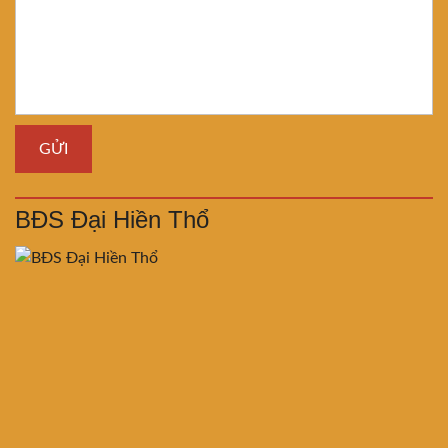
BĐS Đại Hiền Thổ