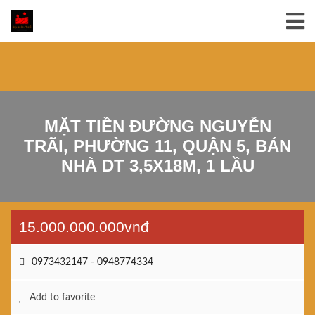
MẶT TIỀN ĐƯỜNG NGUYỄN
TRÃI, PHƯỜNG 11, QUẬN 5, BÁN
NHÀ DT 3,5X18M, 1 LẦU
15.000.000.000vnđ
0973432147 - 0948774334
Add to favorite