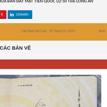
 MUA BÁN ĐẤT MẶT TIỀN QUỐC LỘ 50 Tỉnh LONG AN
 it
LinkedIn
Cập Nhật Lần Cuối:
30 Tháng 10, 2024
Xem:
CÁC BẢN VẼ