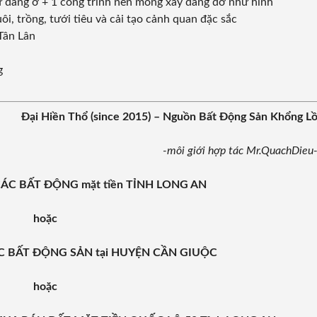
hự đang ở + 1 công trình nền móng xây dang dở như hình
i, trồng, tưới tiêu và cải tạo cảnh quan đặc sắc
 Tân Lân
g
Đại Hiền Thổ (since 2015) – Nguồn Bất Động Sản Khổng L
-môi giới hợp tác Mr.QuachDieu
m CÁC BẤT ĐỘNG mặt tiền TỈNH LONG AN
hoặc
CÁC BẤT ĐỘNG SẢN tại HUYỆN CẦN GIUỘC
hoặc