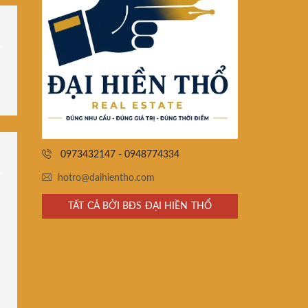
0973432147 - 0948774334
hotro@daihientho.com
TẤT CẢ BỞI BĐS ĐẠI HIỀN THỔ