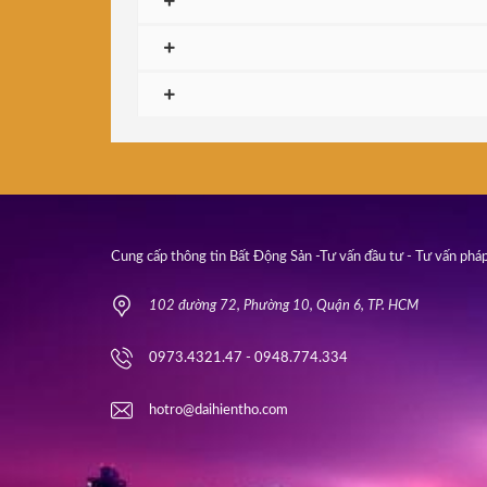
Cung cấp thông tin Bất Động Sản -Tư vấn đầu tư - Tư vấn pháp
102 đường 72, Phường 10, Quận 6, TP. HCM
0973.4321.47 - 0948.774.334
hotro@daihientho.com