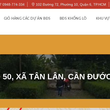
7 0948-774-334
102 Đường 72, Phường 10, Quận 6, TP.HCM
GIỎ HÀNG CÁC DỰ ÁN BĐS
BĐS KHỔNG LỒ
KHU VỰ
 50, XÃ TÂN LÂN, CẦN ĐƯỚC