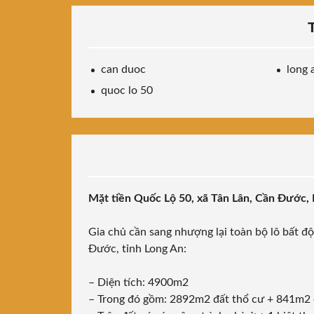
can duoc
long 
quoc lo 50
Mặt tiền Quốc Lộ 50, xã Tân Lân, Cần Đước,
Gia chủ cần sang nhượng lại toàn bộ lô bất đ
Đước, tỉnh Long An:
– Diện tích: 4900m2
– Trong đó gồm: 2892m2 đất thổ cư + 841m2 đ