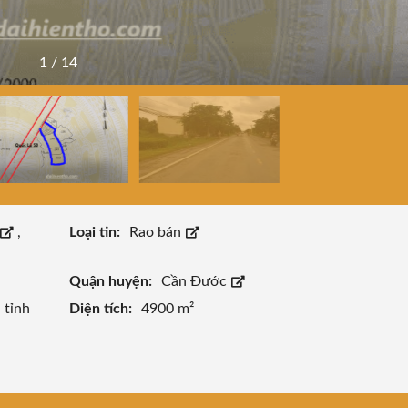
1
/
14
,
Loại tin:
Rao bán
Quận huyện:
Cần Đước
,
tỉnh
Diện tích:
4900 m²