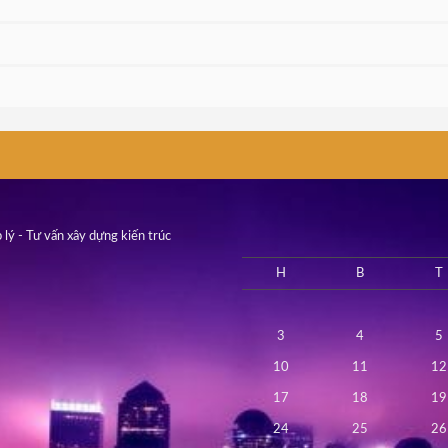
 lý - Tư vấn xây dựng kiến trúc
H
B
T
3
4
5
10
11
12
17
18
19
24
25
26