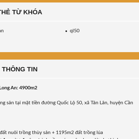
THẺ TỪ KHÓA
an
ql50
THÔNG TIN
 Long An: 4900m2
ộng sản tại mặt tiền đường Quốc Lộ 50, xã Tân Lân, huyện Cần
ất nuôi trồng thùy sản + 1195m2 đất trồng lúa