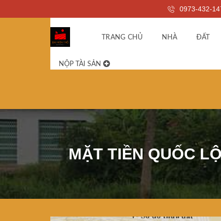
0973-432-14
TRANG CHỦ
NHÀ
ĐẤT
NỘP TÀI SẢN
MẶT TIỀN QUỐC LỘ